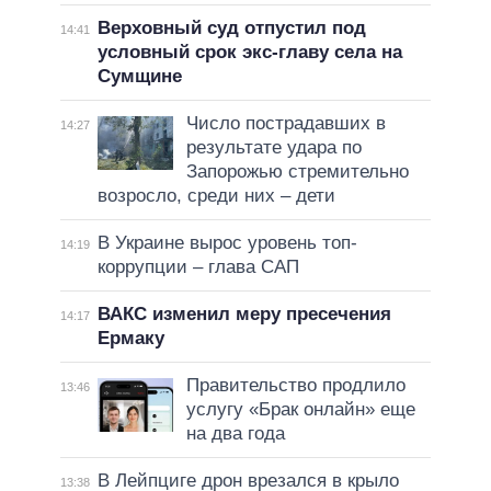
Верховный суд отпустил под
14:41
условный срок экс-главу села на
Сумщине
Число пострадавших в
14:27
результате удара по
Запорожью стремительно
возросло, среди них – дети
В Украине вырос уровень топ-
14:19
коррупции – глава САП
ВАКС изменил меру пресечения
14:17
Ермаку
Правительство продлило
13:46
услугу «Брак онлайн» еще
на два года
В Лейпциге дрон врезался в крыло
13:38