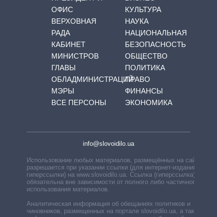
ОФИС
КУЛЬТУРА
ВЕРХОВНАЯ
НАУКА
РАДА
НАЦИОНАЛЬНАЯ
КАБИНЕТ
БЕЗОПАСНОСТЬ
МИНИСТРОВ
ОБЩЕСТВО
ГЛАВЫ
ПОЛИТИКА
ОБЛАДМИНИСТРАЦИЙ
ПРАВО
МЭРЫ
ФИНАНСЫ
ВСЕ ПЕРСОНЫ
ЭКОНОМИКА
info@slovoidilo.ua
Использование любых материалов, размещённых на сайте,
разрешается при указании ссылки (для интернет-изданий —
гиперссылки) на www.slovoidilo.ua. Ссылка (гиперссылка)
обязательна вне зависимости от полного либо частичного
использования материалов.
Аналитическая информация об обещаниях политиков и
чиновников, размещенных на портале slovoidilo.ua, а также