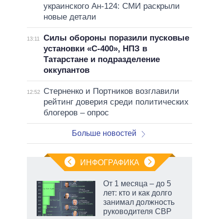
украинского Ан-124: СМИ раскрыли
новые детали
Силы обороны поразили пусковые
13:11
установки «С-400», НПЗ в
Татарстане и подразделение
оккупантов
Стерненко и Портников возглавили
12:52
рейтинг доверия среди политических
блогеров – опрос
Больше новостей
ИНФОГРАФИКА
 как
От 1 месяца – до 5
чипы
лет: кто и как долго
ды и
занимал должность
т на
руководителя СВР