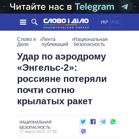
УКР
РОС
НОВОСТИ
Слово и
›
Лента
›
Национальная
Дело
публикаций
безопасность
ОБЕЩАНИЯ
ЛЕНТА
ПОЛИТИКА
Удар по аэродрому
СОБЫТИЯ
ЭКОНОМИКА
«Энгельс-2»:
ПОЛИТИКИ
СТАТЬИ
ОБЩЕСТВО
россияне потеряли
ИНФОГРАФИКА
МНЕНИЯ
МИР
ВСЕ ПОЛИТИКИ
почти сотню
ОБЗОРЫ
ПРЕЗИДЕНТ И ОФИС
ВИДЕО
крылатых ракет
ДАЙДЖЕСТЫ
ВЕРХОВНАЯ РАДА
ПОДДЕРЖАТЬ
КАБИНЕТ МИНИСТРОВ
ГЛАВЫ ОБЛАДМИНИСТРАЦИЙ
СРАВНЕНИЕ ПОЛИТИКОВ
НАЦИОНАЛЬНАЯ
МЭРЫ
БЕЗОПАСНОСТЬ
27 марта 2025, 07:58
ВСЕ ПЕРСОНЫ