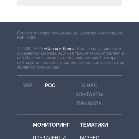
Субъект в сфере онлайн-медиа. Идентификатор медиа –
R40-05063
© 2009—2026
«Слово и Дело»
.
Все права защищены и
охраняются законом. Администрация сайта оставляет за
собой право не соглашаться с информацией, которая
публикуется на сайте, владельцами или авторами которой
являются третьи лица.
УКР
РОС
О НАС
КОНТАКТЫ
ПРАВИЛА
МОНИТОРИНГ
ТЕМАТИКИ
ПРЕЗИДЕНТ И
БИЗНЕС