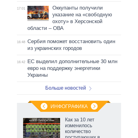
Оккупанты получили
17:01
указание на «свободную
охоту» в Херсонской
области – ОВА
Сербия поможет восстановить один
16:48
из украинских городов
ЕС выделил дополнительные 30 млн
16:42
евро на поддержку энергетики
Украины
Больше новостей
ИНФОГРАФИКА
Как за 10 лет
изменилось
количество
ет
поступающих в