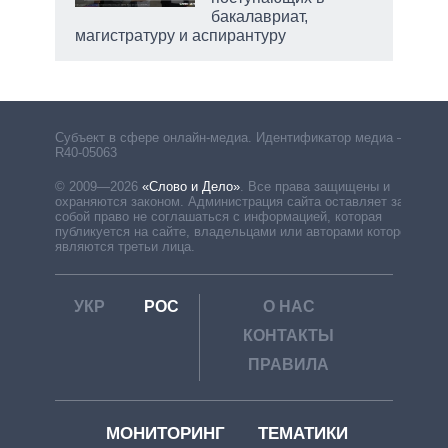
бакалавриат,
магистратуру и аспирантуру
Субъект в сфере онлайн-медиа. Идентификатор медиа –
R40-05063
© 2009—2026
«Слово и Дело»
.
Все права защищены и
охраняются законом. Администрация сайта оставляет за
собой право не соглашаться с информацией, которая
публикуется на сайте, владельцами или авторами которой
являются третьи лица.
УКР
РОС
О НАС
КОНТАКТЫ
ПРАВИЛА
МОНИТОРИНГ
ТЕМАТИКИ