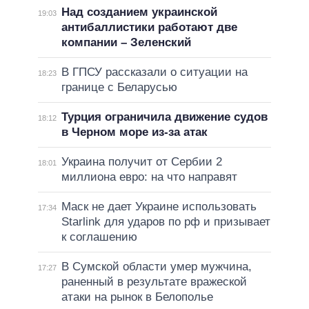
Над созданием украинской
19:03
антибаллистики работают две
компании – Зеленский
В ГПСУ рассказали о ситуации на
18:23
границе с Беларусью
Турция ограничила движение судов
18:12
в Черном море из-за атак
Украина получит от Сербии 2
18:01
миллиона евро: на что направят
Маск не дает Украине использовать
17:34
Starlink для ударов по рф и призывает
к соглашению
В Сумской области умер мужчина,
17:27
раненный в результате вражеской
атаки на рынок в Белополье