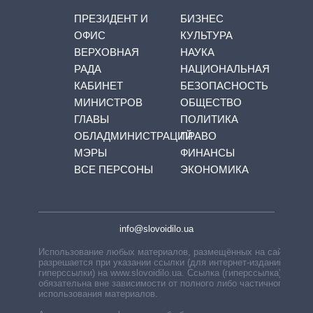
ПРЕЗИДЕНТ И
БИЗНЕС
ОФИС
КУЛЬТУРА
ВЕРХОВНАЯ
НАУКА
РАДА
НАЦИОНАЛЬНАЯ
КАБИНЕТ
БЕЗОПАСНОСТЬ
МИНИСТРОВ
ОБЩЕСТВО
ГЛАВЫ
ПОЛИТИКА
ОБЛАДМИНИСТРАЦИЙ
ПРАВО
МЭРЫ
ФИНАНСЫ
ВСЕ ПЕРСОНЫ
ЭКОНОМИКА
info@slovoidilo.ua
Использование любых материалов, размещённых на сайте,
разрешается при указании ссылки (для интернет-изданий —
гиперссылки) на www.slovoidilo.ua. Ссылка (гиперссылка)
обязательна вне зависимости от полного либо частичного
использования материалов.