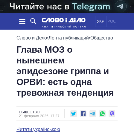
УКР
РОС
НОВОСТИ
Слово и Дело
›
Лента публикаций
›
Общество
Глава МОЗ о
ОБЕЩАНИЯ
ЛЕНТА
ПОЛИТИКА
нынешнем
СОБЫТИЯ
ЭКОНОМИКА
ПОЛИТИКИ
эпидсезоне гриппа и
СТАТЬИ
ОБЩЕСТВО
ИНФОГРАФИКА
МНЕНИЯ
МИР
ВСЕ ПОЛИТИКИ
ОРВИ: есть одна
ОБЗОРЫ
ПРЕЗИДЕНТ И ОФИС
тревожная тенденция
ВИДЕО
ДАЙДЖЕСТЫ
ВЕРХОВНАЯ РАДА
ПОДДЕРЖАТЬ
КАБИНЕТ МИНИСТРОВ
ГЛАВЫ ОБЛАДМИНИСТРАЦИЙ
ОБЩЕСТВО
СРАВНЕНИЕ ПОЛИТИКОВ
21 февраля 2025, 17:27
МЭРЫ
Читати українською
ВСЕ ПЕРСОНЫ