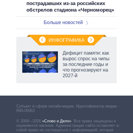
пострадавших из-за российских
обстрелов стадиона «Черноморец»
Больше новостей
ИНФОГРАФИКА
еля
Дефицит памяти: как
вырос спрос на чипы
за последние годы и
что прогнозируют на
2027-й
Субъект в сфере онлайн-медиа. Идентификатор медиа –
R40-05063
© 2009—2026
«Слово и Дело»
.
Все права защищены и
охраняются законом. Администрация сайта оставляет за
собой право не соглашаться с информацией, которая