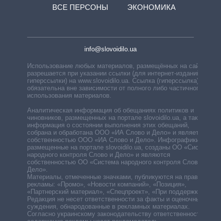
ВСЕ ПЕРСОНЫ
ЭКОНОМИКА
info@slovoidilo.ua
Использование любых материалов, размещённых на сайте,
разрешается при указании ссылки (для интернет-изданий —
гиперссылки) на www.slovoidilo.ua. Ссылка (гиперссылка)
обязательна вне зависимости от полного либо частичного
использования материалов.
Аналитическая информация об обещаниях политиков и
чиновников, размещенных на портале slovoidilo.ua, а также
информация о состоянии выполнения этих обещаний,
собрана и обработана ООО «ИА Слово и Дело» и является
собственностью ООО «ИА Слово и Дело». Инфографики,
размещенные на портале slovoidilo.ua, созданы ОО «Система
народного контроля Слово и Дело» и являются
собственностью ОО «Система народного контроля Слово и
Дело».
Материалы, отмеченные значками, публикуются на правах
рекламы: «Промо», «Новости компаний», «Позиция»,
«Партнерский материал», «Спецпроект», «При поддержке».
Редакция не несет ответственности за факты и оценочные
суждения, обнародованные в рекламных материалах.
Согласно украинскому законодательству ответственность за