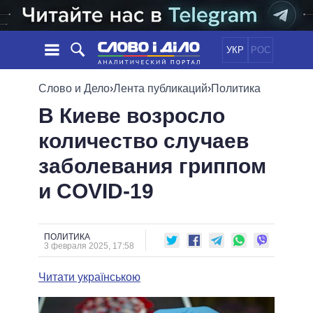
УКР
РОС
НОВОСТИ
Слово и Дело
›
Лента публикаций
›
Политика
В Киеве возросло
ОБЕЩАНИЯ
ЛЕНТА
ПОЛИТИКА
количество случаев
СОБЫТИЯ
ЭКОНОМИКА
ПОЛИТИКИ
заболевания гриппом
СТАТЬИ
ОБЩЕСТВО
ИНФОГРАФИКА
МНЕНИЯ
МИР
ВСЕ ПОЛИТИКИ
и COVID-19
ОБЗОРЫ
ПРЕЗИДЕНТ И ОФИС
ВИДЕО
ДАЙДЖЕСТЫ
ВЕРХОВНАЯ РАДА
ПОЛИТИКА
ПОДДЕРЖАТЬ
КАБИНЕТ МИНИСТРОВ
3 февраля 2025, 17:58
ГЛАВЫ ОБЛАДМИНИСТРАЦИЙ
СРАВНЕНИЕ ПОЛИТИКОВ
Читати українською
МЭРЫ
ВСЕ ПЕРСОНЫ