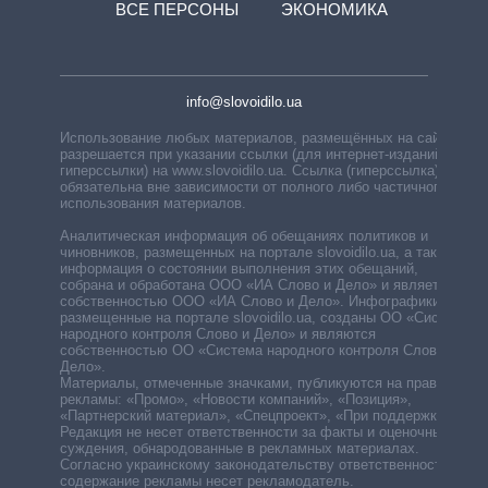
ВСЕ ПЕРСОНЫ
ЭКОНОМИКА
info@slovoidilo.ua
Использование любых материалов, размещённых на сайте,
разрешается при указании ссылки (для интернет-изданий —
гиперссылки) на www.slovoidilo.ua. Ссылка (гиперссылка)
обязательна вне зависимости от полного либо частичного
использования материалов.
Аналитическая информация об обещаниях политиков и
чиновников, размещенных на портале slovoidilo.ua, а также
информация о состоянии выполнения этих обещаний,
собрана и обработана ООО «ИА Слово и Дело» и является
собственностью ООО «ИА Слово и Дело». Инфографики,
размещенные на портале slovoidilo.ua, созданы ОО «Система
народного контроля Слово и Дело» и являются
собственностью ОО «Система народного контроля Слово и
Дело».
Материалы, отмеченные значками, публикуются на правах
рекламы: «Промо», «Новости компаний», «Позиция»,
«Партнерский материал», «Спецпроект», «При поддержке».
Редакция не несет ответственности за факты и оценочные
суждения, обнародованные в рекламных материалах.
Согласно украинскому законодательству ответственность за
содержание рекламы несет рекламодатель.