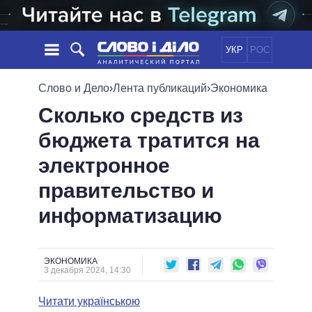
УКР
РОС
НОВОСТИ
Слово и Дело
›
Лента публикаций
›
Экономика
Сколько средств из
ОБЕЩАНИЯ
ЛЕНТА
ПОЛИТИКА
бюджета тратится на
СОБЫТИЯ
ЭКОНОМИКА
ПОЛИТИКИ
электронное
СТАТЬИ
ОБЩЕСТВО
ИНФОГРАФИКА
МНЕНИЯ
МИР
ВСЕ ПОЛИТИКИ
правительство и
ОБЗОРЫ
ПРЕЗИДЕНТ И ОФИС
информатизацию
ВИДЕО
ДАЙДЖЕСТЫ
ВЕРХОВНАЯ РАДА
ПОДДЕРЖАТЬ
КАБИНЕТ МИНИСТРОВ
ГЛАВЫ ОБЛАДМИНИСТРАЦИЙ
ЭКОНОМИКА
СРАВНЕНИЕ ПОЛИТИКОВ
3 декабря 2024, 14:30
МЭРЫ
Читати українською
ВСЕ ПЕРСОНЫ