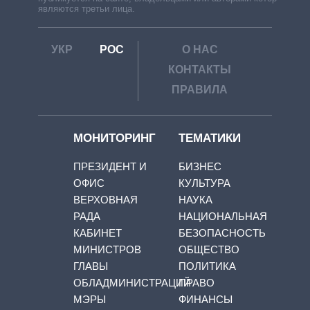
являются третьи лица.
УКР
РОС
О НАС
КОНТАКТЫ
ПРАВИЛА
МОНИТОРИНГ
ТЕМАТИКИ
ПРЕЗИДЕНТ И
БИЗНЕС
ОФИС
КУЛЬТУРА
ВЕРХОВНАЯ
НАУКА
РАДА
НАЦИОНАЛЬНАЯ
КАБИНЕТ
БЕЗОПАСНОСТЬ
МИНИСТРОВ
ОБЩЕСТВО
ГЛАВЫ
ПОЛИТИКА
ОБЛАДМИНИСТРАЦИЙ
ПРАВО
МЭРЫ
ФИНАНСЫ