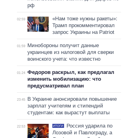
рф
«Нам тоже нужны ракеты»:
02:59
Трамп прокомментировал
запрос Украины на Patriot
Минобороны получит данные
01:59
украинцев из налоговой для сверки
воинского учета: что известно
Федоров раскрыл, как предлагал
01:24
изменить мобилизацию: что
предусматривал план
В Украине анонсировали повышение
23:45
зарплат учителям и стипендий
студентам: как вырастут выплаты
Россия ударила по
ИТОГИ
22:53
Лозовой и Павлограду, а