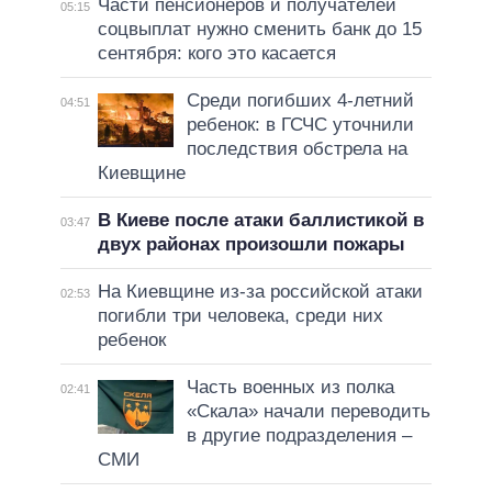
Части пенсионеров и получателей
05:15
соцвыплат нужно сменить банк до 15
сентября: кого это касается
Среди погибших 4-летний
04:51
ребенок: в ГСЧС уточнили
последствия обстрела на
Киевщине
В Киеве после атаки баллистикой в
03:47
двух районах произошли пожары
На Киевщине из-за российской атаки
02:53
погибли три человека, среди них
ребенок
Часть военных из полка
02:41
«Скала» начали переводить
в другие подразделения –
СМИ