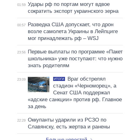
Удары рф по портам могут вдвое
01:59
сократить экспорт украинского зерна
Разведка США допускает, что дрон
00:57
возле самолета Украины в Лейпциге
мог принадлежать рф – WSJ
Первые выплаты по программе «Пакет
23:56
школьника» уже поступают: что нужно
знать родителям
Враг обстрелял
ИТОГИ
23:09
стадион «Черноморец», а
Сенат США поддержал
«адские санкции» против рф. Главное
за день
Оккупанты ударили из РСЗО по
22:29
Славянску, есть жертва и ранены
Больше новостей