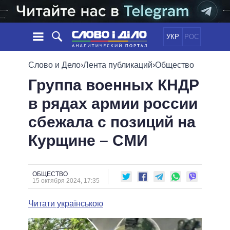
УКР
РОС
НОВОСТИ
Слово и Дело
›
Лента публикаций
›
Общество
Группа военных КНДР
ОБЕЩАНИЯ
ЛЕНТА
ПОЛИТИКА
в рядах армии россии
СОБЫТИЯ
ЭКОНОМИКА
ПОЛИТИКИ
сбежала с позиций на
СТАТЬИ
ОБЩЕСТВО
ИНФОГРАФИКА
МНЕНИЯ
МИР
ВСЕ ПОЛИТИКИ
Курщине – СМИ
ОБЗОРЫ
ПРЕЗИДЕНТ И ОФИС
ВИДЕО
ДАЙДЖЕСТЫ
ВЕРХОВНАЯ РАДА
ОБЩЕСТВО
ПОДДЕРЖАТЬ
КАБИНЕТ МИНИСТРОВ
15 октября 2024, 17:35
ГЛАВЫ ОБЛАДМИНИСТРАЦИЙ
СРАВНЕНИЕ ПОЛИТИКОВ
Читати українською
МЭРЫ
ВСЕ ПЕРСОНЫ