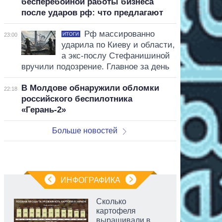
бесперебойной работы бизнеса
после ударов рф: что предлагают
Рф массированно
ИТОГИ
23:00
ударила по Киеву и области,
а экс-послу Стефанишиной
вручили подозрение. Главное за день
В Молдове обнаружили обломки
22:18
российского беспилотника
«Герань-2»
Больше новостей
ИНФОГРАФИКА
Сколько
картофеля
выращивали в