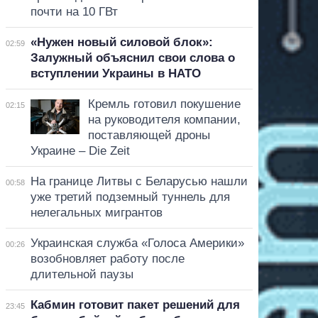
почти на 10 ГВт
«Нужен новый силовой блок»:
02:59
Залужный объяснил свои слова о
вступлении Украины в НАТО
Кремль готовил покушение
02:15
на руководителя компании,
поставляющей дроны
Украине – Die Zeit
На границе Литвы с Беларусью нашли
00:58
уже третий подземный туннель для
нелегальных мигрантов
Украинская служба «Голоса Америки»
00:26
возобновляет работу после
длительной паузы
Кабмин готовит пакет решений для
23:45