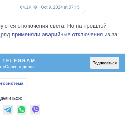
руются отключения света. Но на прошлой
одряд
применяли аварийные отключения
из-за
В TELEGRAM
Подписаться
т «Слово и дело»
ргосистема
делиться: