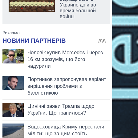
Украине до и во
время большой
войны