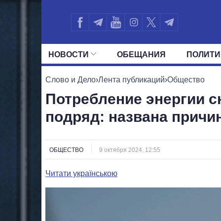
НОВОСТИ
ОБЕЩАНИЯ
ПОЛИТИ
ВСЕ ПОЛИТИКИ
ПРЕЗИДЕНТ И ОФ
Слово и Дело
›
Лента публикаций
›
Общество
Потребление энергии с
подряд: названа причи
ОБЩЕСТВО
9 октября 2024, 12:55
Читати українською