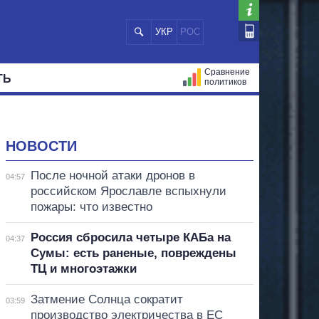
УКР
РОС
Сравнение
ТЬ
политиков
СТРАЦИЙ
МЭРЫ
ВСЕ ПЕРСОНЫ
НОВОСТИ
После ночной атаки дронов в
04:57
российском Ярославле вспыхнули
пожары: что известно
Россия сбросила четыре КАБа на
04:37
Сумы: есть раненые, повреждены
ТЦ и многоэтажки
Затмение Солнца сократит
03:59
производство электричества в ЕС