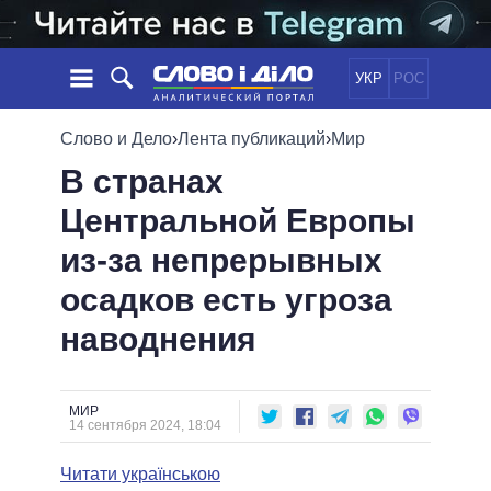
УКР
РОС
НОВОСТИ
Слово и Дело
›
Лента публикаций
›
Мир
В странах
ОБЕЩАНИЯ
ЛЕНТА
ПОЛИТИКА
Центральной Европы
СОБЫТИЯ
ЭКОНОМИКА
ПОЛИТИКИ
из-за непрерывных
СТАТЬИ
ОБЩЕСТВО
ИНФОГРАФИКА
МНЕНИЯ
МИР
ВСЕ ПОЛИТИКИ
осадков есть угроза
ОБЗОРЫ
ПРЕЗИДЕНТ И ОФИС
наводнения
ВИДЕО
ДАЙДЖЕСТЫ
ВЕРХОВНАЯ РАДА
ПОДДЕРЖАТЬ
КАБИНЕТ МИНИСТРОВ
ГЛАВЫ ОБЛАДМИНИСТРАЦИЙ
МИР
СРАВНЕНИЕ ПОЛИТИКОВ
14 сентября 2024, 18:04
МЭРЫ
Читати українською
ВСЕ ПЕРСОНЫ