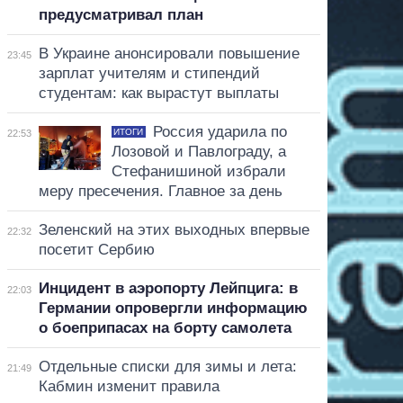
предусматривал план
В Украине анонсировали повышение
23:45
зарплат учителям и стипендий
студентам: как вырастут выплаты
Россия ударила по
ИТОГИ
22:53
Лозовой и Павлограду, а
Стефанишиной избрали
меру пресечения. Главное за день
Зеленский на этих выходных впервые
22:32
посетит Сербию
Инцидент в аэропорту Лейпцига: в
22:03
Германии опровергли информацию
о боеприпасах на борту самолета
Отдельные списки для зимы и лета:
21:49
Кабмин изменит правила