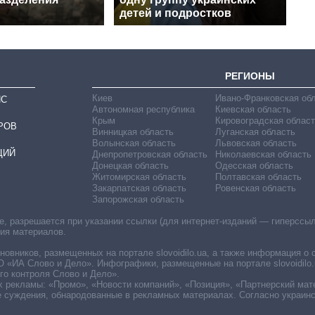
детей и подростков
РЕГИОНЫ
Киев
Ивано-Франковская об
ИС
Автономная республика
Киевская область
Крым
Кировоградская област
РОВ
Винницкая область
Луганская область
Волынская область
Львовская область
ЦИЙ
Днепропетровская область
Николаевская область
Донецкая область
Одесская область
Житомирская область
Полтавская область
Закарпатская область
Ровенская область
Запорожская область
 разрешается при указании ссылки (для интернет-изданий — гиперссылки
ния материалов.
овников, размещенных на портале slovoidilo.ua, а также информация о 
«ИА Слово и Дело». Инфографики, размещенные на портале slovoidilo.
о контроля Слово и Дело».
х рекламы: «Промо», «Новости компаний», «Позиция», «Партнерский мат
е суждения, обнародованные в рекламных материалах. Согласно украин