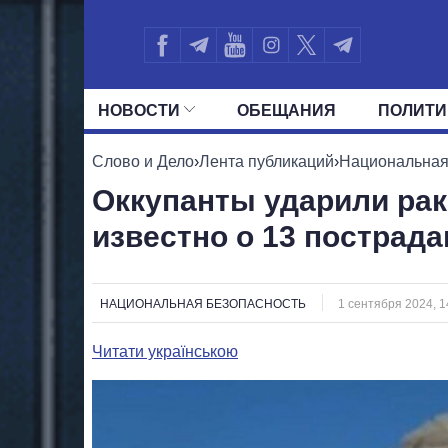
НОВОСТИ
ОБЕЩАНИЯ
ПОЛИТИ
ВСЕ ПОЛИТИКИ
ПРЕЗИДЕНТ И ОФ
Слово и Дело
›
Лента публикаций
›
Национальная
Оккупанты ударили рак
известно о 13 пострад
НАЦИОНАЛЬНАЯ БЕЗОПАСНОСТЬ
1 сентября 2024, 1
Читати українською