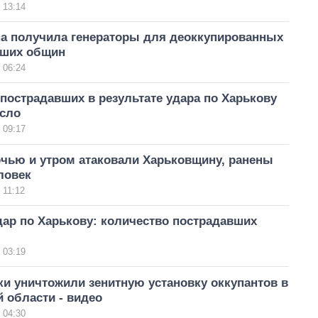
 13:14
а получила генераторы для деоккупированных
вших общин
 06:24
пострадавших в результате удара по Харькову
осло
 09:17
очью и утром атаковали Харьковщину, ранены
ловек
 11:12
ар по Харькову: количество пострадавших
 03:19
и уничтожили зенитную установку оккупантов в
 области - видео
 04:30