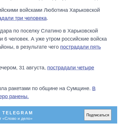
ссийскими войсками Люботина Харьковской
адали три человека
.
дара по поселку Слатино в Харьковской
и 6 человек. А уже утром российские войска
йоны, в результате чего
пострадали пять
ечером, 31 августа,
пострадали четыре
рила ракетами по общине на Сумщине.
В
веро ранены.
В TELEGRAM
Подписаться
т «Слово и дело»