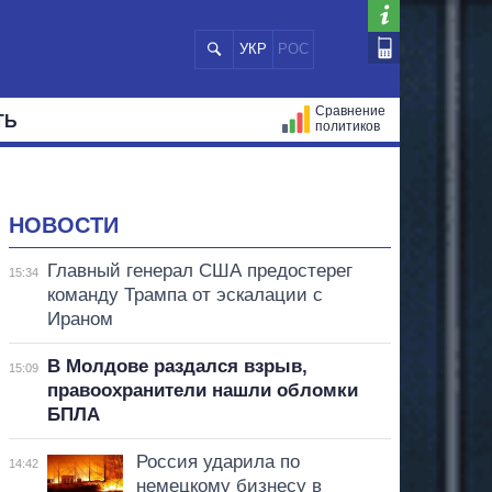
УКР
РОС
Сравнение
ТЬ
политиков
СТРАЦИЙ
МЭРЫ
ВСЕ ПЕРСОНЫ
НОВОСТИ
Главный генерал США предостерег
15:34
команду Трампа от эскалации с
Ираном
В Молдове раздался взрыв,
15:09
правоохранители нашли обломки
БПЛА
Россия ударила по
14:42
немецкому бизнесу в