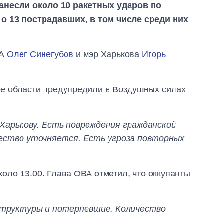
нанесли около 10 ракетных ударов по
 о 13 пострадавших, в том числе среди них
ВА
Олег Синегубов
и мэр Харькова
Игорь
озе области предупредили в Воздушных силах
 Харькову. Есть повреждения гражданской
ество уточняется. Есть угроза повторных
Как изменился
бюджет
Министерства
обороны за 13 лет
оло 13.00. Глава ОВА отметил, что оккупанты
войны с россией
структуры и потерпевшие. Количество