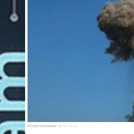
Иллюстративное
фото: lb.ua