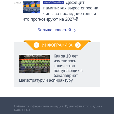
Дефицит
ИНФОГРАФИКА
17:52
памяти: как вырос спрос на
чипы за последние годы и
что прогнозируют на 2027-й
Больше новостей
ИНФОГРАФИКА
Как за 10 лет
изменилось
количество
ет
поступающих в
бакалавриат,
магистратуру и аспирантуру
Субъект в сфере онлайн-медиа. Идентификатор медиа –
R40-05063