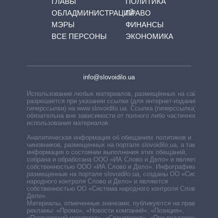
ГЛАВЫ
ПОЛИТИКА
ОБЛАДМИНИСТРАЦИЙ
ПРАВО
МЭРЫ
ФИНАНСЫ
ВСЕ ПЕРСОНЫ
ЭКОНОМИКА
info@slovoidilo.ua
Использование любых материалов, размещённых на сайте,
разрешается при указании ссылки (для интернет-изданий —
гиперссылки) на www.slovoidilo.ua. Ссылка (гиперссылка)
обязательна вне зависимости от полного либо частичного
использования материалов.
Аналитическая информация об обещаниях политиков и
чиновников, размещенных на портале slovoidilo.ua, а также
информация о состоянии выполнения этих обещаний,
собрана и обработана ООО «ИА Слово и Дело» и является
собственностью ООО «ИА Слово и Дело». Инфографики,
размещенные на портале slovoidilo.ua, созданы ОО «Система
народного контроля Слово и Дело» и являются
собственностью ОО «Система народного контроля Слово и
Дело».
Материалы, отмеченные значками, публикуются на правах
рекламы: «Промо», «Новости компаний», «Позиция»,
«Партнерский материал», «Спецпроект», «При поддержке».