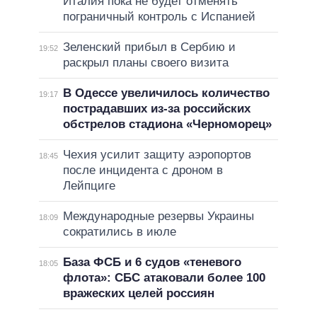
Италия пока не будет отменять
пограничный контроль с Испанией
Зеленский прибыл в Сербию и
19:52
раскрыл планы своего визита
В Одессе увеличилось количество
19:17
пострадавших из-за российских
обстрелов стадиона «Черноморец»
Чехия усилит защиту аэропортов
18:45
после инцидента с дроном в
Лейпциге
Международные резервы Украины
18:09
сократились в июле
База ФСБ и 6 судов «теневого
18:05
флота»: СБС атаковали более 100
вражеских целей россиян