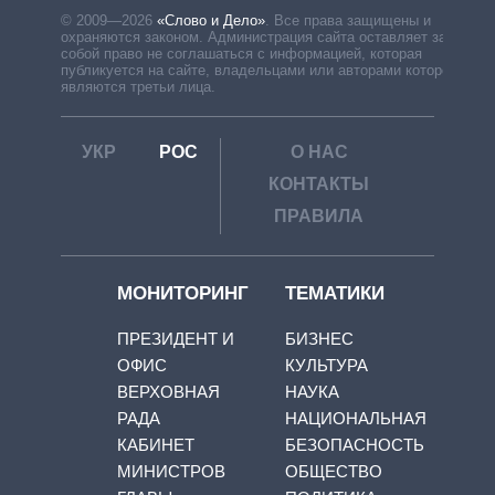
© 2009—2026
«Слово и Дело»
.
Все права защищены и
охраняются законом. Администрация сайта оставляет за
собой право не соглашаться с информацией, которая
публикуется на сайте, владельцами или авторами которой
являются третьи лица.
УКР
РОС
О НАС
КОНТАКТЫ
ПРАВИЛА
МОНИТОРИНГ
ТЕМАТИКИ
ПРЕЗИДЕНТ И
БИЗНЕС
ОФИС
КУЛЬТУРА
ВЕРХОВНАЯ
НАУКА
РАДА
НАЦИОНАЛЬНАЯ
КАБИНЕТ
БЕЗОПАСНОСТЬ
МИНИСТРОВ
ОБЩЕСТВО