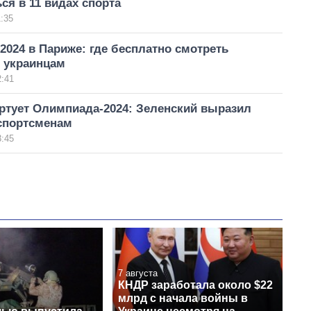
ся в 11 видах спорта
:35
024 в Париже: где бесплатно смотреть
 украинцам
2:41
ртует Олимпиада-2024: Зеленский выразил
спортсменам
3:45
7 августа
КНДР заработала около $22
млрд с начала войны в