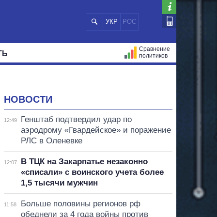
УКР
РОС
Сравнение
ТЬ
политиков
СТРАЦИЙ
МЭРЫ
ВСЕ ПЕРСОНЫ
НОВОСТИ
Генштаб подтвердил удар по
12:49
аэродрому «Гвардейское» и поражение
РЛС в Оленевке
В ТЦК на Закарпатье незаконно
12:07
«списали» с воинского учета более
1,5 тысячи мужчин
Больше половины регионов рф
11:58
обеднели за 4 года войны против