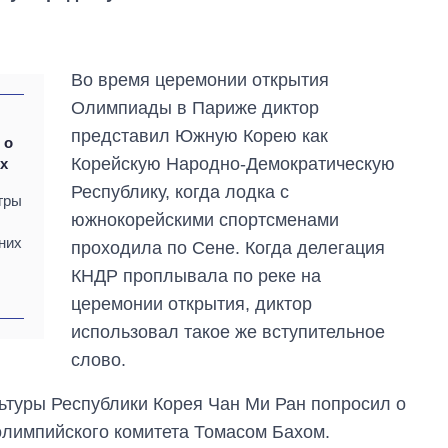
Во время церемонии открытия
Олимпиады в Париже диктор
представил Южную Корею как
 о
Корейскую Народно-Демократическую
х
Республику, когда лодка с
гры
южнокорейскими спортсменами
них
проходила по Сене. Когда делегация
КНДР проплывала по реке на
церемонии открытия, диктор
использовал такое же вступительное
слово.
Экономика ИИ-
гигантов: сколько
стоят и
льтуры Республики Корея Чан Ми Ран попросил о
зарабатывают
олимпийского комитета Томасом Бахом.
OpenAI и Anthropic