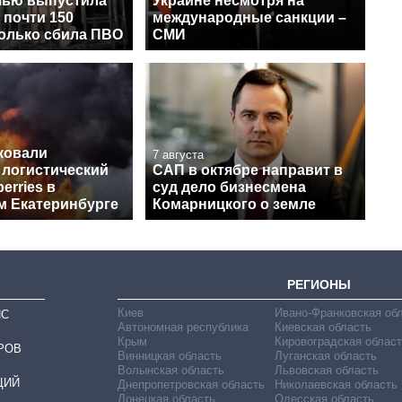
чью выпустила
Украине несмотря на
 почти 150
международные санкции –
колько сбила ПВО
СМИ
ковали
7 августа
 логистический
САП в октябре направит в
erries в
суд дело бизнесмена
м Екатеринбурге
Комарницкого о земле
РЕГИОНЫ
Киев
Ивано-Франковская об
ИС
Автономная республика
Киевская область
Крым
Кировоградская област
РОВ
Винницкая область
Луганская область
Волынская область
Львовская область
ЦИЙ
Днепропетровская область
Николаевская область
Донецкая область
Одесская область