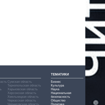
ТЕМАТИКИ
ласть
Сумская область
Бизнес
Тернопольская область
Культура
ь
Харьковская область
Наука
Херсонская область
Национальная
Хмельницкая область
безопасность
Черкасская область
Общество
Черниговская область
Политика