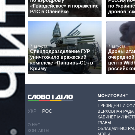
по аэродрому
Россия но
«Гвардейское» и поражение
по Украине
РЛС в Оленевке
дронов: с
7 августа
7 августа
Спецподразделение ГУР
Дроны ата
уничтожило вражеский
очередной
комплекс «Панцирь-С1» в
центр Wildb
Крыму
российско
МОНИТОРИНГ
ПРЕЗИДЕНТ И ОФ
УКР
РОС
ВЕРХОВНАЯ РАДА
КАБИНЕТ МИНИСТ
ГЛАВЫ
О НАС
ОБЛАДМИНИСТРА
КОНТАКТЫ
МЭРЫ