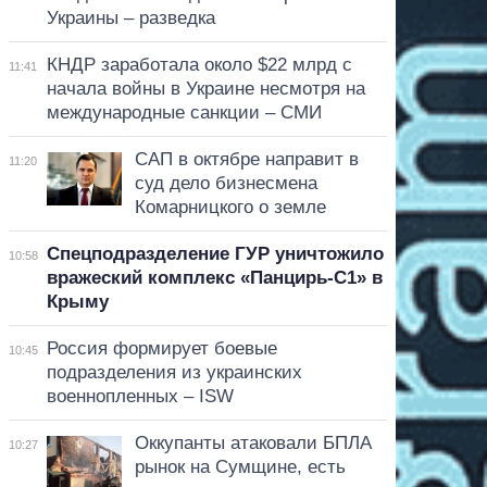
Украины – разведка
КНДР заработала около $22 млрд с
11:41
начала войны в Украине несмотря на
международные санкции – СМИ
САП в октябре направит в
11:20
суд дело бизнесмена
Комарницкого о земле
Спецподразделение ГУР уничтожило
10:58
вражеский комплекс «Панцирь-С1» в
Крыму
Россия формирует боевые
10:45
подразделения из украинских
военнопленных – ISW
Оккупанты атаковали БПЛА
10:27
рынок на Сумщине, есть