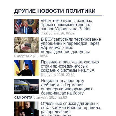
ДРУГИЕ НОВОСТИ ПОЛИТИКИ
«Нам тоже нужны ракеты»:
Трамп прокомментировал
запрос Украины на Patriot
7 августа 2026, 02:59
В ВСУ запустили тестирование
упрощенных переводов через
«Армия+»: какие
подразделения доступны
6 августа 2026, 18:54
Президент рассказал, сколько
стран присоединилось к
созданию системы FREYJA
6 августа 2026, 20:39
Инцидент в аэропорту
Лейпцига: в Германии
опровергли информацию о
боеприпасах на борту
самолета
6 августа 2026, 22:03
Отдельные списки для зимы и
лета: Кабмин изменит правила
распределения
электроэнергии