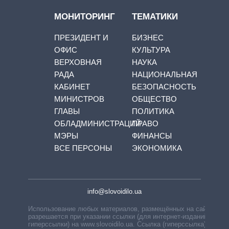
МОНИТОРИНГ
ТЕМАТИКИ
ПРЕЗИДЕНТ И
БИЗНЕС
ОФИС
КУЛЬТУРА
ВЕРХОВНАЯ
НАУКА
РАДА
НАЦИОНАЛЬНАЯ
КАБИНЕТ
БЕЗОПАСНОСТЬ
МИНИСТРОВ
ОБЩЕСТВО
ГЛАВЫ
ПОЛИТИКА
ОБЛАДМИНИСТРАЦИЙ
ПРАВО
МЭРЫ
ФИНАНСЫ
ВСЕ ПЕРСОНЫ
ЭКОНОМИКА
info@slovoidilo.ua
Использование любых материалов, размещённых на сайте,
разрешается при указании ссылки (для интернет-изданий —
гиперссылки) на www.slovoidilo.ua. Ссылка (гиперссылка)