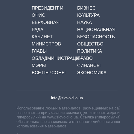
ПРЕЗИДЕНТ И
БИЗНЕС
ОФИС
КУЛЬТУРА
ВЕРХОВНАЯ
НАУКА
РАДА
НАЦИОНАЛЬНАЯ
КАБИНЕТ
БЕЗОПАСНОСТЬ
МИНИСТРОВ
ОБЩЕСТВО
ГЛАВЫ
ПОЛИТИКА
ОБЛАДМИНИСТРАЦИЙ
ПРАВО
МЭРЫ
ФИНАНСЫ
ВСЕ ПЕРСОНЫ
ЭКОНОМИКА
info@slovoidilo.ua
Использование любых материалов, размещённых на сайте,
разрешается при указании ссылки (для интернет-изданий —
гиперссылки) на www.slovoidilo.ua. Ссылка (гиперссылка)
обязательна вне зависимости от полного либо частичного
использования материалов.