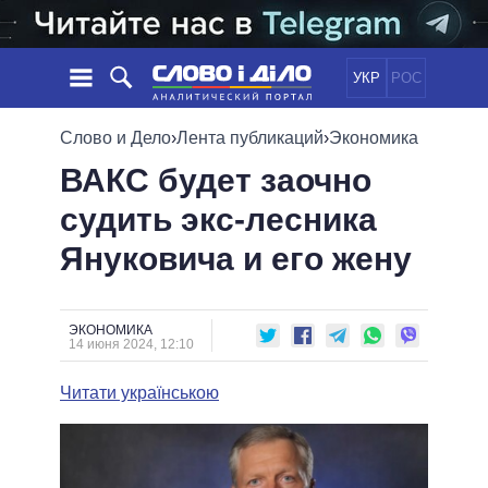
УКР
РОС
НОВОСТИ
Слово и Дело
›
Лента публикаций
›
Экономика
ВАКС будет заочно
ОБЕЩАНИЯ
ЛЕНТА
ПОЛИТИКА
судить экс-лесника
СОБЫТИЯ
ЭКОНОМИКА
ПОЛИТИКИ
Януковича и его жену
СТАТЬИ
ОБЩЕСТВО
ИНФОГРАФИКА
МНЕНИЯ
МИР
ВСЕ ПОЛИТИКИ
ОБЗОРЫ
ПРЕЗИДЕНТ И ОФИС
ВИДЕО
ЭКОНОМИКА
ДАЙДЖЕСТЫ
14 июня 2024, 12:10
ВЕРХОВНАЯ РАДА
ПОДДЕРЖАТЬ
КАБИНЕТ МИНИСТРОВ
Читати українською
ГЛАВЫ ОБЛАДМИНИСТРАЦИЙ
СРАВНЕНИЕ ПОЛИТИКОВ
МЭРЫ
ВСЕ ПЕРСОНЫ