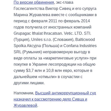
По версии обвинения
, экс-глава
Гослесагентства Виктор Сивец и его супруга
Марина Журавлева вместе с сообщниками в
период с февраля 2011 по февраль 2014
годов получила от иностранных компаний
Grupagac Ithalat Ihracatsan. Vetic. LTD. STI.
(Турция), Uniles s.r.o. (Словакия), Balticwood
Spolka Akcyjna (Польша) и Confana Industries
SRL (Румыния) неправомерную выгоду в
виде оплаты за «маркетинговые услуги» при
покупке в Украине лесопродукции на общую
сумму $3,7 млн ​​и 10,8 млн евро, которые в
дальнейшем «отмыли» в соучастии с
другими лицами.
Напомним,
Высший антикоррупционный суд
назначил к рассмотрению дело Сивца и
Журавлевой
.