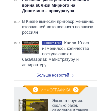
15:15
воина вблизи Мирного на
Донетчине – прокуратура
В Киеве вынесли приговор женщине,
15:14
взорвавшей авто военного по заказу
россиян
Как за 10 лет
ИНФОГРАФИКА
15:12
изменилось количество
поступающих в
бакалавриат, магистратуру и
аспирантуру
Больше новостей
ИНФОГРАФИКА
Экспорт оружия:
сколько ракет,
не за
самолетов и танков