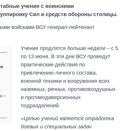
штабные учения с воинскими
руппировку Сил и средств обороны столицы.
ыми войсками ВСУ генерал-лейтенант
Учения продлятся больше недели – с 5
по 13 июня. В эти дни ВСУ проведут
практические действия по
то
привлечению личного состава,
военной техники и вооружения всех
наземных, речных, противовоздушных
а
о –
и противодиверсионных
Сколько
картофеля
подразделений.
выращивали в
Украине до и во
«Целью учений является отработка
время большой
боевых и специальных задач
войны