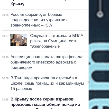
Крыму
Россия формирует боевые
10:45
подразделения из украинских
военнопленных – ISW
Оккупанты атаковали БПЛА
10:27
рынок на Сумщине, есть
тяжелораненые
Апелляционная палата оштрафовала
10:10
обвиняемого киевского адвоката с
приговором
В Таиланде произошла стрельба в
10:08
школе, семь погибших и как минимум
15 раненых
В Крыму после серии взрывов
09:58
произошел масштабный пожар на