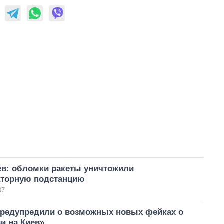
ев: обломки ракеты уничтожили
торную подстанцию
07
предупредили о возможных новых фейках о
и на Киев»