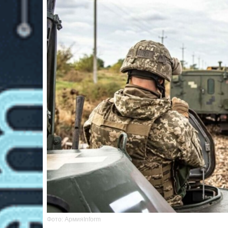
Фото: АрмияInform