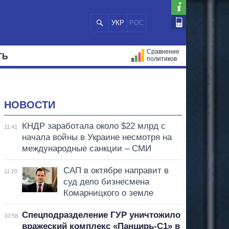
УКР
РОС
Сравнение
ТЬ
политиков
СТРАЦИЙ
МЭРЫ
ВСЕ ПЕРСОНЫ
НОВОСТИ
КНДР заработала около $22 млрд с
11:41
начала войны в Украине несмотря на
международные санкции – СМИ
САП в октябре направит в
11:20
суд дело бизнесмена
Комарницкого о земле
Спецподразделение ГУР уничтожило
10:58
вражеский комплекс «Панцирь-С1» в