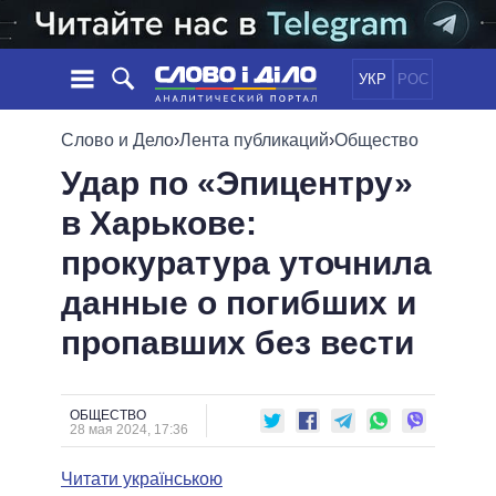
УКР
РОС
НОВОСТИ
Слово и Дело
›
Лента публикаций
›
Общество
Удар по «Эпицентру»
ОБЕЩАНИЯ
ЛЕНТА
ПОЛИТИКА
в Харькове:
СОБЫТИЯ
ЭКОНОМИКА
ПОЛИТИКИ
прокуратура уточнила
СТАТЬИ
ОБЩЕСТВО
ИНФОГРАФИКА
МНЕНИЯ
МИР
ВСЕ ПОЛИТИКИ
данные о погибших и
ОБЗОРЫ
ПРЕЗИДЕНТ И ОФИС
пропавших без вести
ВИДЕО
ДАЙДЖЕСТЫ
ВЕРХОВНАЯ РАДА
ПОДДЕРЖАТЬ
КАБИНЕТ МИНИСТРОВ
ГЛАВЫ ОБЛАДМИНИСТРАЦИЙ
ОБЩЕСТВО
СРАВНЕНИЕ ПОЛИТИКОВ
28 мая 2024, 17:36
МЭРЫ
Читати українською
ВСЕ ПЕРСОНЫ