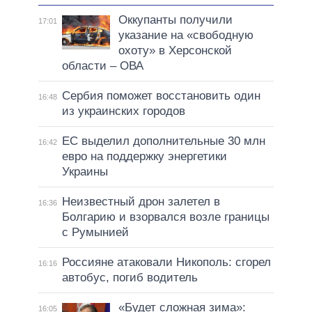
Оккупанты получили
17:01
указание на «свободную
охоту» в Херсонской
области – ОВА
Сербия поможет восстановить один
16:48
из украинских городов
ЕС выделил дополнительные 30 млн
16:42
евро на поддержку энергетики
Украины
Неизвестный дрон залетел в
16:36
Болгарию и взорвался возле границы
с Румынией
Россияне атаковали Никополь: сгорел
16:16
автобус, погиб водитель
«Будет сложная зима»:
16:05