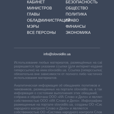
КАБИНЕТ
БЕЗОПАСНОСТЬ
МИНИСТРОВ
ОБЩЕСТВО
ГЛАВЫ
ПОЛИТИКА
ОБЛАДМИНИСТРАЦИЙ
ПРАВО
МЭРЫ
ФИНАНСЫ
ВСЕ ПЕРСОНЫ
ЭКОНОМИКА
info@slovoidilo.ua
Использование любых материалов, размещённых на сайте,
разрешается при указании ссылки (для интернет-изданий —
гиперссылки) на www.slovoidilo.ua. Ссылка (гиперссылка)
обязательна вне зависимости от полного либо частичного
использования материалов.
Аналитическая информация об обещаниях политиков и
чиновников, размещенных на портале slovoidilo.ua, а также
информация о состоянии выполнения этих обещаний,
собрана и обработана ООО «ИА Слово и Дело» и является
собственностью ООО «ИА Слово и Дело». Инфографики,
размещенные на портале slovoidilo.ua, созданы ОО «Система
народного контроля Слово и Дело» и являются
собственностью ОО «Система народного контроля Слово и