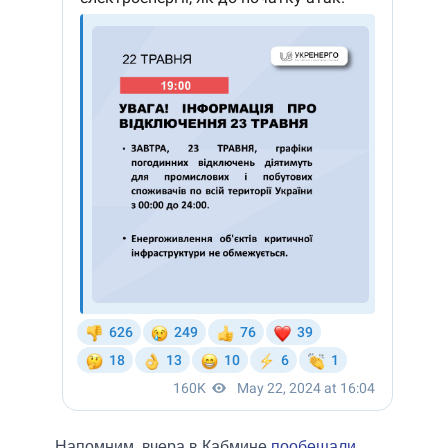
Напомним, вчера в Кабмине
пообещали