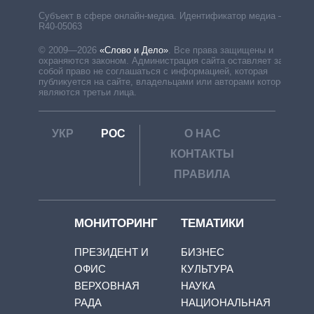
Субъект в сфере онлайн-медиа. Идентификатор медиа –
R40-05063
© 2009—2026
«Слово и Дело»
.
Все права защищены и
охраняются законом. Администрация сайта оставляет за
собой право не соглашаться с информацией, которая
публикуется на сайте, владельцами или авторами которой
являются третьи лица.
УКР
РОС
О НАС
КОНТАКТЫ
ПРАВИЛА
МОНИТОРИНГ
ТЕМАТИКИ
ПРЕЗИДЕНТ И
БИЗНЕС
ОФИС
КУЛЬТУРА
ВЕРХОВНАЯ
НАУКА
РАДА
НАЦИОНАЛЬНАЯ