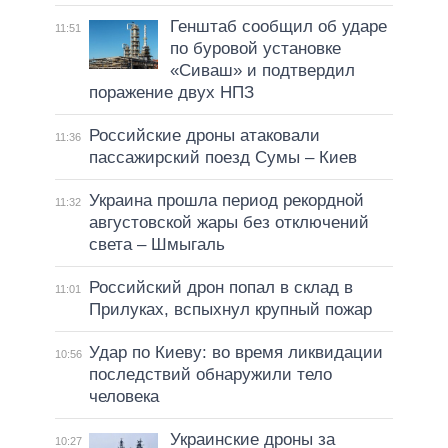
Генштаб сообщил об ударе
11:51
по буровой установке
«Сиваш» и подтвердил
поражение двух НПЗ
Российские дроны атаковали
11:36
пассажирский поезд Сумы – Киев
Украина прошла период рекордной
11:32
августовской жары без отключений
света – Шмыгаль
Российский дрон попал в склад в
11:01
Прилуках, вспыхнул крупный пожар
Удар по Киеву: во время ликвидации
10:56
последствий обнаружили тело
человека
Украинские дроны за
10:27