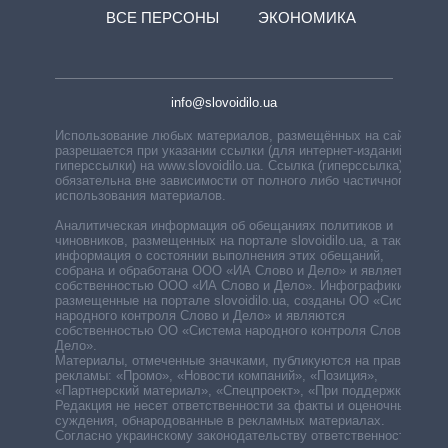
ВСЕ ПЕРСОНЫ
ЭКОНОМИКА
info@slovoidilo.ua
Использование любых материалов, размещённых на сайте,
разрешается при указании ссылки (для интернет-изданий —
гиперссылки) на www.slovoidilo.ua. Ссылка (гиперссылка)
обязательна вне зависимости от полного либо частичного
использования материалов.
Аналитическая информация об обещаниях политиков и
чиновников, размещенных на портале slovoidilo.ua, а также
информация о состоянии выполнения этих обещаний,
собрана и обработана ООО «ИА Слово и Дело» и является
собственностью ООО «ИА Слово и Дело». Инфографики,
размещенные на портале slovoidilo.ua, созданы ОО «Система
народного контроля Слово и Дело» и являются
собственностью ОО «Система народного контроля Слово и
Дело».
Материалы, отмеченные значками, публикуются на правах
рекламы: «Промо», «Новости компаний», «Позиция»,
«Партнерский материал», «Спецпроект», «При поддержке».
Редакция не несет ответственности за факты и оценочные
суждения, обнародованные в рекламных материалах.
Согласно украинскому законодательству ответственность за