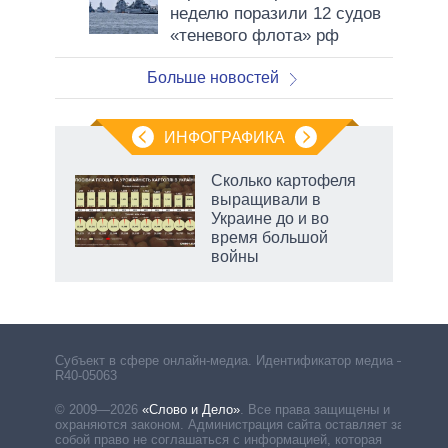
неделю поразили 12 судов
«теневого флота» рф
Больше новостей
ИНФОГРАФИКА
 5
Сколько картофеля
го
выращивали в
сть
Украине до и во
ВР
время большой
войны
Субъект в сфере онлайн-медиа. Идентификатор медиа –
R40-05063
© 2009—2026
«Слово и Дело»
.
Все права защищены и
охраняются законом. Администрация сайта оставляет за
собой право не соглашаться с информацией, которая