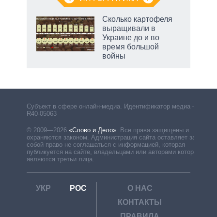
Сколько картофеля
выращивали в
Украине до и во
время большой
войны
рф
Субъект в сфере онлайн-медиа. Идентификатор медиа –
R40-05063
© 2009—2026
«Слово и Дело»
.
Все права защищены и
охраняются законом. Администрация сайта оставляет за
собой право не соглашаться с информацией, которая
публикуется на сайте, владельцами или авторами которой
являются третьи лица.
УКР
РОС
О НАС
КОНТАКТЫ
ПРАВИЛА