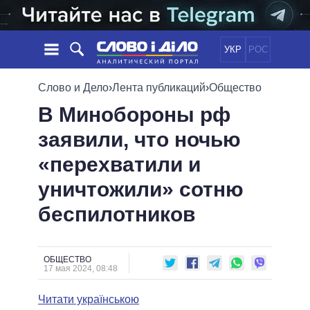
УКР
РОС
НОВОСТИ
Слово и Дело
›
Лента публикаций
›
Общество
В Минобороны рф
ОБЕЩАНИЯ
ЛЕНТА
ПОЛИТИКА
заявили, что ночью
СОБЫТИЯ
ЭКОНОМИКА
ПОЛИТИКИ
«перехватили и
СТАТЬИ
ОБЩЕСТВО
ИНФОГРАФИКА
МНЕНИЯ
МИР
ВСЕ ПОЛИТИКИ
уничтожили» сотню
ОБЗОРЫ
ПРЕЗИДЕНТ И ОФИС
беспилотников
ВИДЕО
ДАЙДЖЕСТЫ
ВЕРХОВНАЯ РАДА
ПОДДЕРЖАТЬ
КАБИНЕТ МИНИСТРОВ
ГЛАВЫ ОБЛАДМИНИСТРАЦИЙ
ОБЩЕСТВО
СРАВНЕНИЕ ПОЛИТИКОВ
17 мая 2024, 08:48
МЭРЫ
Читати українською
ВСЕ ПЕРСОНЫ