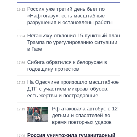
Россия уже третий день бьет по
19:12
«Нафтогазу»: есть масштабные
разрушения и остановлены работы
Нетаньяху отклонил 15-пунктный план
18:24
Трампа по урегулированию ситуации
в Газе
Сибига обратился к белорусам в
17:56
годовщину протестов
На Одесчине произошло масштабное
17:23
ДТП с участием микроавтобусов,
есть жертвы и пострадавшие
Рф атаковала автобус с 12
17:19
детьми и спасателей во
время повторных ударов
Россия уничтожила гуманитарный
17:06