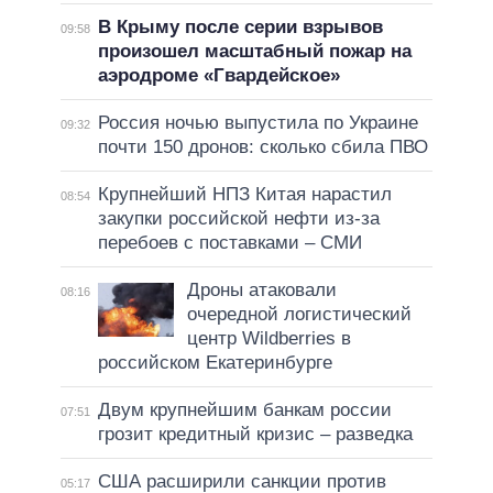
В Крыму после серии взрывов
09:58
произошел масштабный пожар на
аэродроме «Гвардейское»
Россия ночью выпустила по Украине
09:32
почти 150 дронов: сколько сбила ПВО
Крупнейший НПЗ Китая нарастил
08:54
закупки российской нефти из-за
перебоев с поставками – СМИ
Дроны атаковали
08:16
очередной логистический
центр Wildberries в
российском Екатеринбурге
Двум крупнейшим банкам россии
07:51
грозит кредитный кризис – разведка
США расширили санкции против
05:17