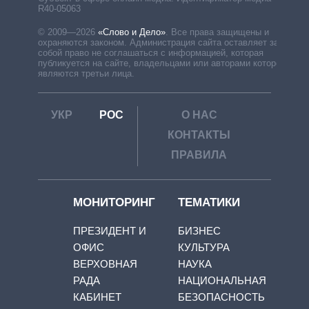
R40-05063
© 2009—2026
«Слово и Дело»
.
Все права защищены и
охраняются законом. Администрация сайта оставляет за
собой право не соглашаться с информацией, которая
публикуется на сайте, владельцами или авторами которой
являются третьи лица.
УКР
РОС
О НАС
КОНТАКТЫ
ПРАВИЛА
МОНИТОРИНГ
ТЕМАТИКИ
ПРЕЗИДЕНТ И
БИЗНЕС
ОФИС
КУЛЬТУРА
ВЕРХОВНАЯ
НАУКА
РАДА
НАЦИОНАЛЬНАЯ
КАБИНЕТ
БЕЗОПАСНОСТЬ