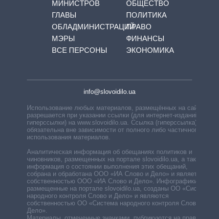
МИНИСТРОВ
ОБЩЕСТВО
ГЛАВЫ
ПОЛИТИКА
ОБЛАДМИНИСТРАЦИЙ
ПРАВО
МЭРЫ
ФИНАНСЫ
ВСЕ ПЕРСОНЫ
ЭКОНОМИКА
info@slovoidilo.ua
Использование любых материалов, размещённых на сайте,
разрешается при указании ссылки (для интернет-изданий —
гиперссылки) на www.slovoidilo.ua. Ссылка (гиперссылка)
обязательна вне зависимости от полного либо частичного
использования материалов.
Аналитическая информация об обещаниях политиков и
чиновников, размещенных на портале slovoidilo.ua, а также
информация о состоянии выполнения этих обещаний,
собрана и обработана ООО «ИА Слово и Дело» и является
собственностью ООО «ИА Слово и Дело». Инфографики,
размещенные на портале slovoidilo.ua, созданы ОО «Система
народного контроля Слово и Дело» и являются
собственностью ОО «Система народного контроля Слово и
Дело».
Материалы, отмеченные значками, публикуются на правах