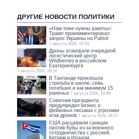
ДРУГИЕ НОВОСТИ ПОЛИТИКИ
«Нам тоже нужны ракеты»:
Трамп прокомментировал
запрос Украины на Patriot
7 августа 2026, 02:59
Дроны атаковали очередной
логистический центр
Wildberries в российском
Екатеринбурге
7 августа 2026, 08:16
В Таиланде произошла
стрельба в школе, семь
погибших и как минимум 15
раненых
7 августа 2026, 10:08
Советник президента
предупредил бизнес о
фейковых письмах с угрозами
атак дронов
7 августа 2026, 04:57
США расширили санкции
против Кубы из-за военного
сотрудничества с россией,
Китаем и Ираном