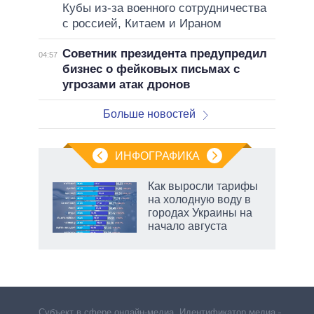
Кубы из-за военного сотрудничества
с россией, Китаем и Ираном
Советник президента предупредил
04:57
бизнес о фейковых письмах с
угрозами атак дронов
Больше новостей
ИНФОГРАФИКА
еля
Как выросли тарифы
на холодную воду в
городах Украины на
начало августа
маги
Субъект в сфере онлайн-медиа. Идентификатор медиа –