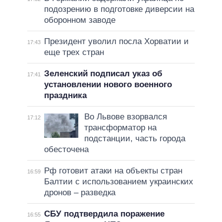
подозрению в подготовке диверсии на
оборонном заводе
Президент уволил посла Хорватии и
17:43
еще трех стран
Зеленский подписал указ об
17:41
установлении нового военного
праздника
Во Львове взорвался
17:12
трансформатор на
подстанции, часть города
обесточена
Рф готовит атаки на объекты стран
16:59
Балтии с использованием украинских
дронов – разведка
СБУ подтвердила поражение
16:55