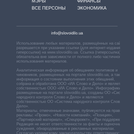
МЭРЫ
ФИНАНСЫ
ВСЕ ПЕРСОНЫ
ЭКОНОМИКА
info@slovoidilo.ua
Использование любых материалов, размещённых на сайте,
разрешается при указании ссылки (для интернет-изданий —
гиперссылки) на www.slovoidilo.ua. Ссылка (гиперссылка)
обязательна вне зависимости от полного либо частичного
использования материалов.
Аналитическая информация об обещаниях политиков и
чиновников, размещенных на портале slovoidilo.ua, а также
информация о состоянии выполнения этих обещаний,
собрана и обработана ООО «ИА Слово и Дело» и является
собственностью ООО «ИА Слово и Дело». Инфографики,
размещенные на портале slovoidilo.ua, созданы ОО «Система
народного контроля Слово и Дело» и являются
собственностью ОО «Система народного контроля Слово и
Дело».
Материалы, отмеченные значками, публикуются на правах
рекламы: «Промо», «Новости компаний», «Позиция»,
«Партнерский материал», «Спецпроект», «При поддержке».
Редакция не несет ответственности за факты и оценочные
суждения, обнародованные в рекламных материалах.
Согласно украинскому законодательству ответственность за