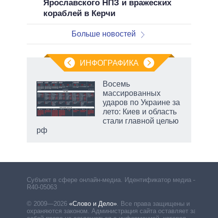
Ярославского НПЗ и вражеских
кораблей в Керчи
Больше новостей
ИНФОГРАФИКА
еля
Восемь
массированных
ударов по Украине за
лето: Киев и область
стали главной целью
рф
Субъект в сфере онлайн-медиа. Идентификатор медиа –
R40-05063
© 2009—2026
«Слово и Дело»
.
Все права защищены и
охраняются законом. Администрация сайта оставляет за