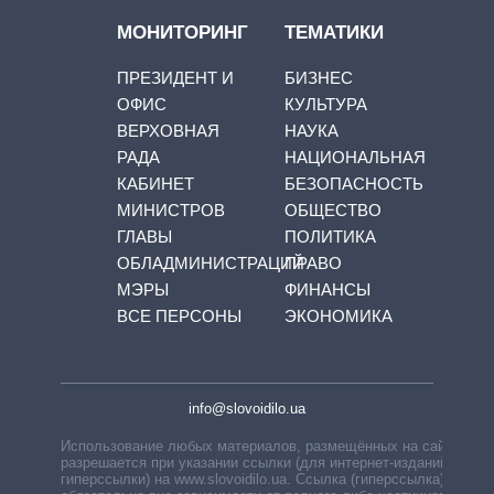
МОНИТОРИНГ
ТЕМАТИКИ
ПРЕЗИДЕНТ И
БИЗНЕС
ОФИС
КУЛЬТУРА
ВЕРХОВНАЯ
НАУКА
РАДА
НАЦИОНАЛЬНАЯ
КАБИНЕТ
БЕЗОПАСНОСТЬ
МИНИСТРОВ
ОБЩЕСТВО
ГЛАВЫ
ПОЛИТИКА
ОБЛАДМИНИСТРАЦИЙ
ПРАВО
МЭРЫ
ФИНАНСЫ
ВСЕ ПЕРСОНЫ
ЭКОНОМИКА
info@slovoidilo.ua
Использование любых материалов, размещённых на сайте,
разрешается при указании ссылки (для интернет-изданий —
гиперссылки) на www.slovoidilo.ua. Ссылка (гиперссылка)