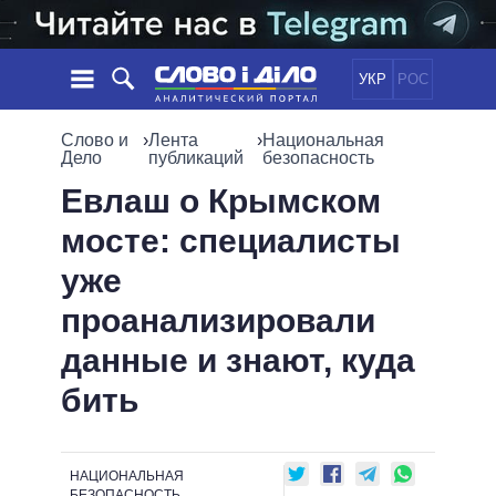
УКР
РОС
НОВОСТИ
Слово и
›
Лента
›
Национальная
Дело
публикаций
безопасность
ОБЕЩАНИЯ
ЛЕНТА
ПОЛИТИКА
Евлаш о Крымском
СОБЫТИЯ
ЭКОНОМИКА
мосте: специалисты
ПОЛИТИКИ
СТАТЬИ
ОБЩЕСТВО
уже
ИНФОГРАФИКА
МНЕНИЯ
МИР
ВСЕ ПОЛИТИКИ
проанализировали
ОБЗОРЫ
ПРЕЗИДЕНТ И ОФИС
ВИДЕО
данные и знают, куда
ДАЙДЖЕСТЫ
ВЕРХОВНАЯ РАДА
ПОДДЕРЖАТЬ
КАБИНЕТ МИНИСТРОВ
бить
ГЛАВЫ ОБЛАДМИНИСТРАЦИЙ
СРАВНЕНИЕ ПОЛИТИКОВ
МЭРЫ
НАЦИОНАЛЬНАЯ
ВСЕ ПЕРСОНЫ
БЕЗОПАСНОСТЬ