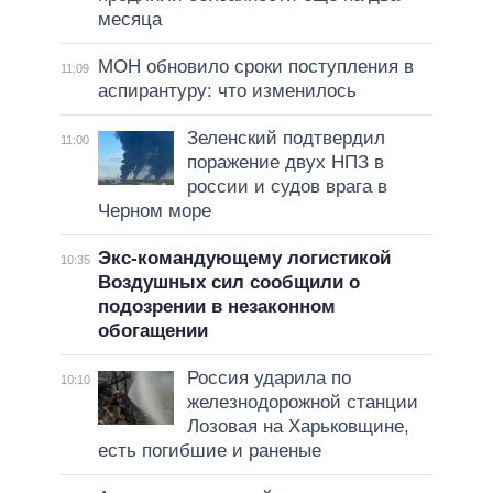
месяца
МОН обновило сроки поступления в
11:09
аспирантуру: что изменилось
Зеленский подтвердил
11:00
поражение двух НПЗ в
россии и судов врага в
Черном море
Экс-командующему логистикой
10:35
Воздушных сил сообщили о
подозрении в незаконном
обогащении
Россия ударила по
10:10
железнодорожной станции
Лозовая на Харьковщине,
есть погибшие и раненые