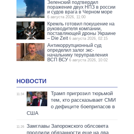
Зеленский подтвердил
поражение двух НПЗ в россии
и судов врага в Черном море
6 августа 2026, 11:00
Кремль готовил покушение на
руководителя компании,
поставляющей дроны Украине
– Die Zeit
6 августа 2026, 02:15
Антикоррупционный суд
определил залог экс-
начальнику теруправления
ВСП ВСУ
6 августа 2026, 10:02
НОВОСТИ
Трамп пригрозил тюрьмой
11:34
тем, кто рассказывает СМИ
о дефиците боеприпасов в
США
Замглавы Запорожского облсовета
11:26
продлили обязанности еще на два