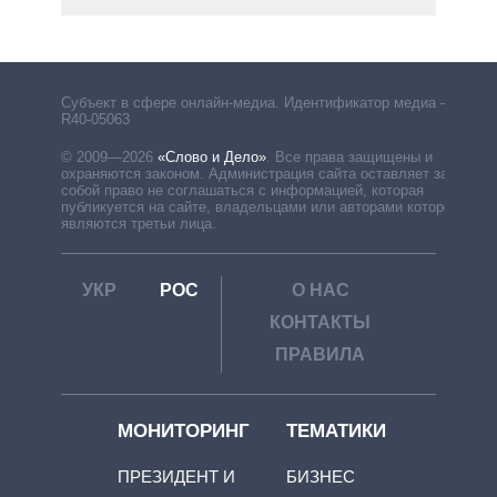
Субъект в сфере онлайн-медиа. Идентификатор медиа –
R40-05063
© 2009—2026
«Слово и Дело»
.
Все права защищены и
охраняются законом. Администрация сайта оставляет за
собой право не соглашаться с информацией, которая
публикуется на сайте, владельцами или авторами которой
являются третьи лица.
УКР
РОС
О НАС
КОНТАКТЫ
ПРАВИЛА
МОНИТОРИНГ
ТЕМАТИКИ
ПРЕЗИДЕНТ И
БИЗНЕС