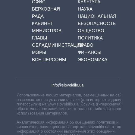
ОФИС
КУЛЬТУРА
ВЕРХОВНАЯ
НАУКА
РАДА
НАЦИОНАЛЬНАЯ
КАБИНЕТ
БЕЗОПАСНОСТЬ
МИНИСТРОВ
ОБЩЕСТВО
ГЛАВЫ
ПОЛИТИКА
ОБЛАДМИНИСТРАЦИЙ
ПРАВО
МЭРЫ
ФИНАНСЫ
ВСЕ ПЕРСОНЫ
ЭКОНОМИКА
info@slovoidilo.ua
Использование любых материалов, размещённых на сайте,
разрешается при указании ссылки (для интернет-изданий —
гиперссылки) на www.slovoidilo.ua. Ссылка (гиперссылка)
обязательна вне зависимости от полного либо частичного
использования материалов.
Аналитическая информация об обещаниях политиков и
чиновников, размещенных на портале slovoidilo.ua, а также
информация о состоянии выполнения этих обещаний,