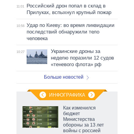
Российский дрон попал в склад в
11:01
Прилуках, вспыхнул крупный пожар
Удар по Киеву: во время ликвидации
10:56
последствий обнаружили тело
человека
Украинские дроны за
10:27
неделю поразили 12 судов
«теневого флота» рф
Больше новостей
ИНФОГРАФИКА
 как
Как изменился
чипы
бюджет
ды и
Министерства
т на
обороны за 13 лет
войны с россией