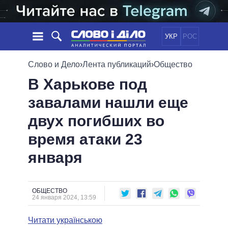
УКР
РОС
НОВОСТИ
Слово и Дело
›
Лента публикаций
›
Общество
В Харькове под
ОБЕЩАНИЯ
ЛЕНТА
ПОЛИТИКА
завалами нашли еще
СОБЫТИЯ
ЭКОНОМИКА
ПОЛИТИКИ
двух погибших во
СТАТЬИ
ОБЩЕСТВО
ИНФОГРАФИКА
МНЕНИЯ
МИР
ВСЕ ПОЛИТИКИ
время атаки 23
ОБЗОРЫ
ПРЕЗИДЕНТ И ОФИС
января
ВИДЕО
ДАЙДЖЕСТЫ
ВЕРХОВНАЯ РАДА
ПОДДЕРЖАТЬ
КАБИНЕТ МИНИСТРОВ
ГЛАВЫ ОБЛАДМИНИСТРАЦИЙ
ОБЩЕСТВО
СРАВНЕНИЕ ПОЛИТИКОВ
24 января 2024, 13:59
МЭРЫ
Читати українською
ВСЕ ПЕРСОНЫ