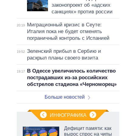
законопроект об «адских
санкциях» против россии
Миграционный кризис в Сеуте:
20:19
Италия пока не будет отменять
пограничный контроль с Испанией
Зеленский прибыл в Сербию и
19:52
раскрыл планы своего визита
В Одессе увеличилось количество
19:17
пострадавших из-за российских
обстрелов стадиона «Черноморец»
Больше новостей
ИНФОГРАФИКА
еля
Дефицит памяти: как
вырос спрос на чипы