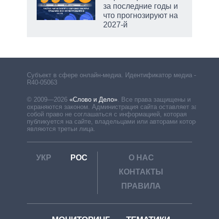
за последние годы и
что прогнозируют на
2027-й
Субъект в сфере онлайн-медиа. Идентификатор медиа –
R40-05063
© 2009—2026
«Слово и Дело»
.
Все права защищены и
охраняются законом. Администрация сайта оставляет за
собой право не соглашаться с информацией, которая
публикуется на сайте, владельцами или авторами которой
являются третьи лица.
УКР
РОС
О НАС
КОНТАКТЫ
ПРАВИЛА