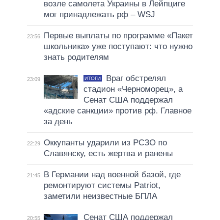
возле самолета Украины в Лейпциге
мог принадлежать рф – WSJ
Первые выплаты по программе «Пакет
23:56
школьника» уже поступают: что нужно
знать родителям
Враг обстрелял
ИТОГИ
23:09
стадион «Черноморец», а
Сенат США поддержал
«адские санкции» против рф. Главное
за день
Оккупанты ударили из РСЗО по
22:29
Славянску, есть жертва и ранены
В Германии над военной базой, где
21:45
ремонтируют системы Patriot,
заметили неизвестные БПЛА
Сенат США поддержал
20:55