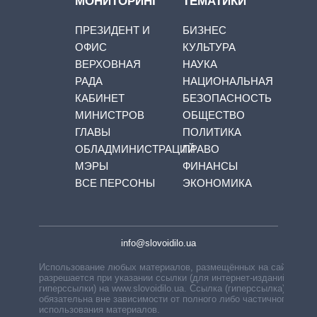
МОНИТОРИНГ
ТЕМАТИКИ
ПРЕЗИДЕНТ И
БИЗНЕС
ОФИС
КУЛЬТУРА
ВЕРХОВНАЯ
НАУКА
РАДА
НАЦИОНАЛЬНАЯ
КАБИНЕТ
БЕЗОПАСНОСТЬ
МИНИСТРОВ
ОБЩЕСТВО
ГЛАВЫ
ПОЛИТИКА
ОБЛАДМИНИСТРАЦИЙ
ПРАВО
МЭРЫ
ФИНАНСЫ
ВСЕ ПЕРСОНЫ
ЭКОНОМИКА
info@slovoidilo.ua
Использование любых материалов, размещённых на сайте,
разрешается при указании ссылки (для интернет-изданий —
гиперссылки) на www.slovoidilo.ua. Ссылка (гиперссылка)
обязательна вне зависимости от полного либо частичного
использования материалов.