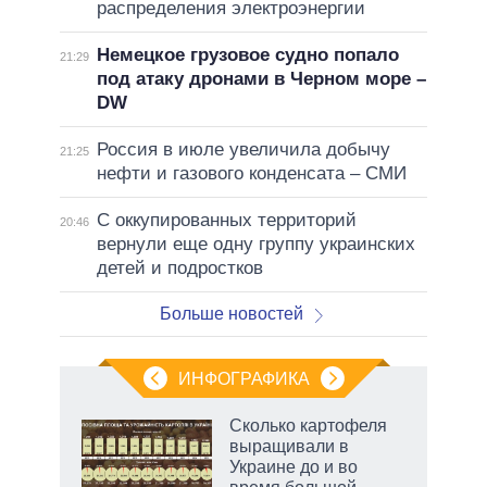
распределения электроэнергии
Немецкое грузовое судно попало
21:29
под атаку дронами в Черном море –
DW
Россия в июле увеличила добычу
21:25
нефти и газового конденсата – СМИ
С оккупированных территорий
20:46
вернули еще одну группу украинских
детей и подростков
Больше новостей
ИНФОГРАФИКА
рифы
Сколько картофеля
у в
выращивали в
 на
Украине до и во