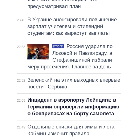
предусматривал план
В Украине анонсировали повышение
23:45
зарплат учителям и стипендий
студентам: как вырастут выплаты
Россия ударила по
ИТОГИ
22:53
Лозовой и Павлограду, а
Стефанишиной избрали
меру пресечения. Главное за день
Зеленский на этих выходных впервые
22:32
посетит Сербию
Инцидент в аэропорту Лейпцига: в
22:03
Германии опровергли информацию
о боеприпасах на борту самолета
Отдельные списки для зимы и лета:
21:49
Кабмин изменит правила