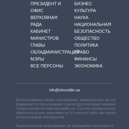
ПРЕЗИДЕНТ И
БИЗНЕС
ОФИС
КУЛЬТУРА
ВЕРХОВНАЯ
НАУКА
РАДА
НАЦИОНАЛЬНАЯ
КАБИНЕТ
БЕЗОПАСНОСТЬ
МИНИСТРОВ
ОБЩЕСТВО
ГЛАВЫ
ПОЛИТИКА
ОБЛАДМИНИСТРАЦИЙ
ПРАВО
МЭРЫ
ФИНАНСЫ
ВСЕ ПЕРСОНЫ
ЭКОНОМИКА
info@slovoidilo.ua
Использование любых материалов, размещённых на сайте,
разрешается при указании ссылки (для интернет-изданий —
гиперссылки) на www.slovoidilo.ua. Ссылка (гиперссылка)
обязательна вне зависимости от полного либо частичного
использования материалов.
Аналитическая информация об обещаниях политиков и