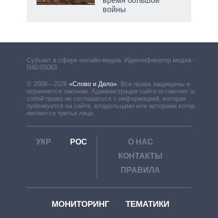
время большой
войны
Субъект в сфере онлайн-медиа. Идентификатор медиа –
R40-05063
© 2009—2026
«Слово и Дело»
.
Все права защищены и
охраняются законом. Администрация сайта оставляет за
собой право не соглашаться с информацией, которая
публикуется на сайте, владельцами или авторами которой
являются третьи лица.
УКР
РОС
О НАС
КОНТАКТЫ
ПРАВИЛА
МОНИТОРИНГ
ТЕМАТИКИ