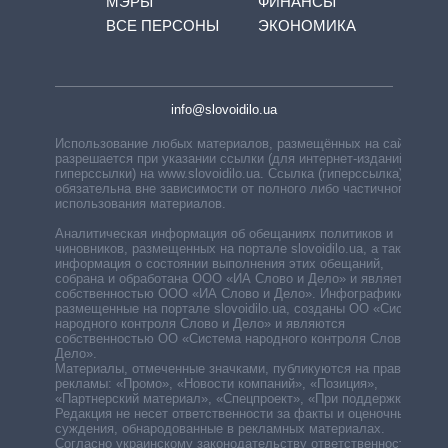
МЭРЫ
ФИНАНСЫ
ВСЕ ПЕРСОНЫ
ЭКОНОМИКА
info@slovoidilo.ua
Использование любых материалов, размещённых на сайте,
разрешается при указании ссылки (для интернет-изданий —
гиперссылки) на www.slovoidilo.ua. Ссылка (гиперссылка)
обязательна вне зависимости от полного либо частичного
использования материалов.
Аналитическая информация об обещаниях политиков и
чиновников, размещенных на портале slovoidilo.ua, а также
информация о состоянии выполнения этих обещаний,
собрана и обработана ООО «ИА Слово и Дело» и является
собственностью ООО «ИА Слово и Дело». Инфографики,
размещенные на портале slovoidilo.ua, созданы ОО «Система
народного контроля Слово и Дело» и являются
собственностью ОО «Система народного контроля Слово и
Дело».
Материалы, отмеченные значками, публикуются на правах
рекламы: «Промо», «Новости компаний», «Позиция»,
«Партнерский материал», «Спецпроект», «При поддержке».
Редакция не несет ответственности за факты и оценочные
суждения, обнародованные в рекламных материалах.
Согласно украинскому законодательству ответственность за