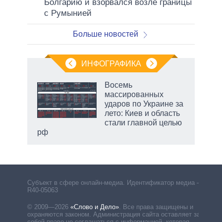
Болгарию и взорвался возле границы
с Румынией
Больше новостей
ИНФОГРАФИКА
еля
Восемь
массированных
ударов по Украине за
лето: Киев и область
стали главной целью
рф
Субъект в сфере онлайн-медиа. Идентификатор медиа –
R40-05063
© 2009—2026
«Слово и Дело»
.
Все права защищены и
охраняются законом. Администрация сайта оставляет за
собой право не соглашаться с информацией, которая