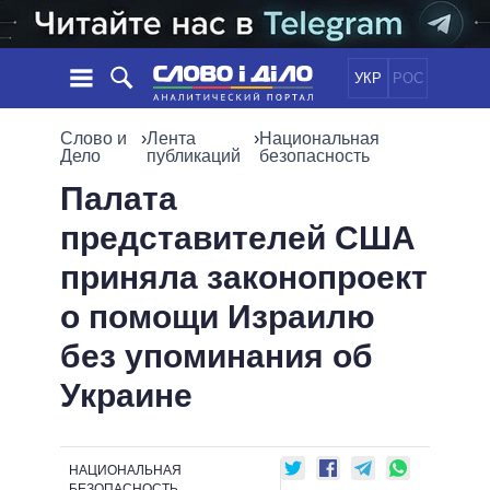
УКР
РОС
НОВОСТИ
Слово и
›
Лента
›
Национальная
Дело
публикаций
безопасность
ОБЕЩАНИЯ
ЛЕНТА
ПОЛИТИКА
Палата
СОБЫТИЯ
ЭКОНОМИКА
представителей США
ПОЛИТИКИ
СТАТЬИ
ОБЩЕСТВО
приняла законопроект
ИНФОГРАФИКА
МНЕНИЯ
МИР
ВСЕ ПОЛИТИКИ
о помощи Израилю
ОБЗОРЫ
ПРЕЗИДЕНТ И ОФИС
ВИДЕО
без упоминания об
ДАЙДЖЕСТЫ
ВЕРХОВНАЯ РАДА
ПОДДЕРЖАТЬ
КАБИНЕТ МИНИСТРОВ
Украине
ГЛАВЫ ОБЛАДМИНИСТРАЦИЙ
СРАВНЕНИЕ ПОЛИТИКОВ
МЭРЫ
НАЦИОНАЛЬНАЯ
ВСЕ ПЕРСОНЫ
БЕЗОПАСНОСТЬ