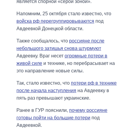
является спорной «серой зоной».
Напомним, 25 октября стало известно, что
войска рф перегруппировываются
под
Авдеевкой Донецкой области.
Также сообщалось, что
россияне после
небольшого затишья снова штурмуют
Авдеевку. Враг несет
огромные потери в
живой силе
и технике, но перебрасывает на
это направление новые силы.
Так, стало известно, что
потери рф в технике
после начала наступления
на Авдеевку в
пять раз превышают украинские.
Ранее в ГУР пояснили,
почему россияне
готовы пойти на большие потери
под
Авдеевкой.