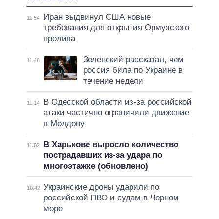
Иран выдвинул США новые
11:54
требования для открытия Ормузского
пролива
Зеленский рассказал, чем
11:48
россия била по Украине в
течение недели
В Одесской области из-за российской
11:14
атаки частично ограничили движение
в Молдову
В Харькове выросло количество
11:02
пострадавших из-за удара по
многоэтажке (обновлено)
Украинские дроны ударили по
10:42
российской ПВО и судам в Черном
море