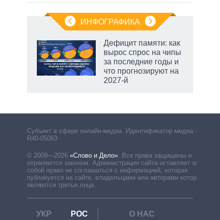
ИНФОГРАФИКА
 5
Дефицит памяти: как
го
вырос спрос на чипы
сть
за последние годы и
ВР
что прогнозируют на
2027-й
маги
Субъект в сфере онлайн-медиа. Идентификатор медиа –
R40-05063
© 2009—2026
«Слово и Дело»
.
Все права защищены и
охраняются законом. Администрация сайта оставляет за
собой право не соглашаться с информацией, которая
публикуется на сайте, владельцами или авторами которой
являются третьи лица.
УКР
РОС
О НАС