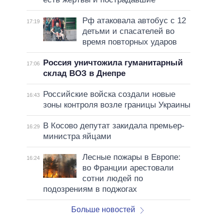
Рф атаковала автобус с 12
17:19
детьми и спасателей во
время повторных ударов
Россия уничтожила гуманитарный
17:06
склад ВОЗ в Днепре
Российские войска создали новые
16:43
зоны контроля возле границы Украины
В Косово депутат закидала премьер-
16:29
министра яйцами
Лесные пожары в Европе:
16:24
во Франции арестовали
сотни людей по
подозрениям в поджогах
Больше новостей