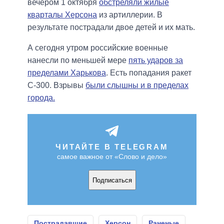
вечером 1 октября
обстреляли жилые
кварталы Херсона
из артиллерии. В
результате пострадали двое детей и их мать.
А сегодня утром российские военные
нанесли по меньшей мере
пять ударов за
пределами Харькова
. Есть попадания ракет
С-300. Взрывы
были слышны и в пределах
города.
ЧИТАЙТЕ В TELEGRAM
самое важное от «Слово и дело»
Подписаться
Пострадавшие
Херсон
Раненые