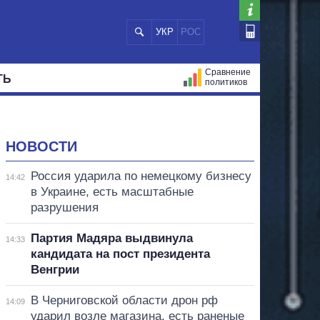
УКР
РОС
Сравнение
ТЬ
политиков
СТРАЦИЙ
МЭРЫ
ВСЕ ПЕРСОНЫ
НОВОСТИ
Россия ударила по немецкому бизнесу
14:42
в Украине, есть масштабные
разрушения
Партия Мадяра выдвинула
14:33
кандидата на пост президента
Венгрии
В Черниговской области дрон рф
14:09
ударил возле магазина, есть раненые