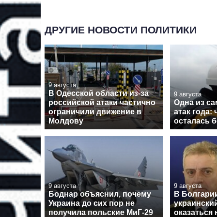
ДРУГИЕ НОВОСТИ ПОЛИТИКИ
9 августа
В Одесской области из-за
9 августа
российской атаки частично
Одна из с
ограничили движение в
атак года:
Молдову
осталась б
9 августа
9 августа
Боднар объяснил, почему
В Болгарии
Украина до сих пор не
украински
получила польские МиГ-29
оказаться 