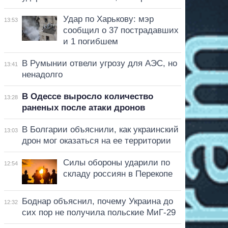
Удар по Харькову: мэр
13:53
сообщил о 37 пострадавших
и 1 погибшем
В Румынии отвели угрозу для АЭС, но
13:41
ненадолго
В Одессе выросло количество
13:28
раненых после атаки дронов
В Болгарии объяснили, как украинский
13:03
дрон мог оказаться на ее территории
Силы обороны ударили по
12:54
складу россиян в Перекопе
Боднар объяснил, почему Украина до
12:32
сих пор не получила польские МиГ-29