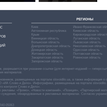
РЕГИОНЫ
Киев
Ивано-Франковская об
ИС
Автономная республика
Киевская область
Крым
Кировоградская област
РОВ
Винницкая область
Луганская область
Волынская область
Львовская область
ЦИЙ
Днепропетровская область
Николаевская область
Донецкая область
Одесская область
Житомирская область
Полтавская область
Закарпатская область
Ровенская область
Запорожская область
 разрешается при указании ссылки (для интернет-изданий — гиперссылки
ния материалов.
овников, размещенных на портале slovoidilo.ua, а также информация о 
«ИА Слово и Дело». Инфографики, размещенные на портале slovoidilo.
о контроля Слово и Дело».
х рекламы: «Промо», «Новости компаний», «Позиция», «Партнерский мат
е суждения, обнародованные в рекламных материалах. Согласно украин
R40-05063