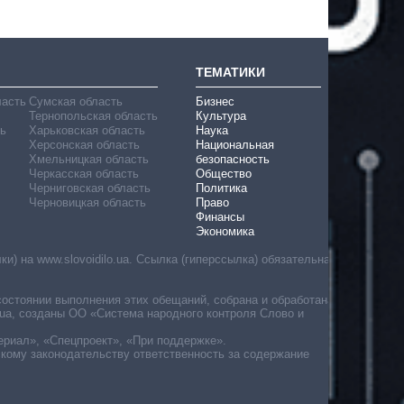
ТЕМАТИКИ
ласть
Сумская область
Бизнес
Тернопольская область
Культура
ь
Харьковская область
Наука
Херсонская область
Национальная
Хмельницкая область
безопасность
Черкасская область
Общество
Черниговская область
Политика
Черновицкая область
Право
Финансы
Экономика
) на www.slovoidilo.ua. Ссылка (гиперссылка) обязательна
состоянии выполнения этих обещаний, собрана и обработана
ua, созданы ОО «Система народного контроля Слово и
ериал», «Спецпроект», «При поддержке».
скому законодательству ответственность за содержание