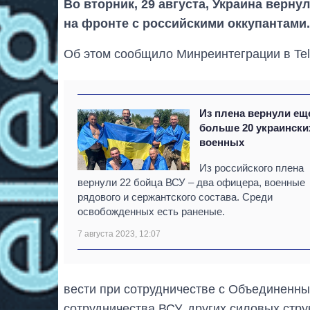
Во вторник, 29 августа, Украина верну
на фронте с российскими оккупантами.
Об этом сообщило Минреинтеграции в Tel
Из плена вернули ещ
больше 20 украински
военных
Из российского плена
вернули 22 бойца ВСУ – два офицера, военные
рядового и сержантского состава. Среди
освобожденных есть раненые.
7 августа 2023, 12:07
вести при сотрудничестве с Объединенны
сотрудничества ВСУ, других силовых стр