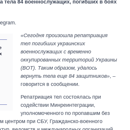
ла тела 84 военнослужащих, погибших в боях
egram.
«Сегодня произошла репатриация
тел погибших украинских
е
военнослужащих с временно
х
оккупированных территорий Украины
(ВОТ). Таким образом, удалось
Дефицит памяти:
как вырос спрос
вернуть тела еще 84 защитников»
, –
на чипы за
говорится в сообщении.
последние годы и
что прогнозируют
Репатриация тел состоялась при
на 2027-й
содействии Минреинтеграции,
уполномоченного по пропавшим без
м центром при СБУ, Гражданско-военного
уктур, ведомств и международных организаций.