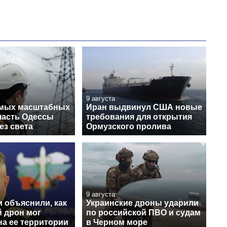
9 августа
амых масштабных
Иран выдвинул США новые
 часть Одессы
требования для открытия
ез света
Ормузского пролива
9 августа
 объяснили, как
Украинские дроны ударили
й дрон мог
по российской ПВО и судам
на ее территории
в Черном море