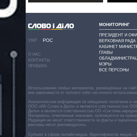
МОНИТОРИНГ
ПРЕЗИДЕНТ И ОФ
УКР
РОС
ВЕРХОВНАЯ РАДА
КАБИНЕТ МИНИСТ
ГЛАВЫ
О НАС
ОБЛАДМИНИСТРА
КОНТАКТЫ
МЭРЫ
ПРАВИЛА
ВСЕ ПЕРСОНЫ
Использование любых материалов, размещённых на сайте,
вне зависимости от полного либо частичного использова
Аналитическая информация об обещаниях политиков и чин
ООО «ИА Слово и Дело» и является собственностью ООО 
Дело» и являются собственностью ОО «Система народног
Материалы, отмеченные значками, публикуются на права
Редакция не несет ответственности за факты и оценочны
рекламы несет рекламодатель.
Субъект в сфере онлайн-медиа. Идентификатор медиа – 