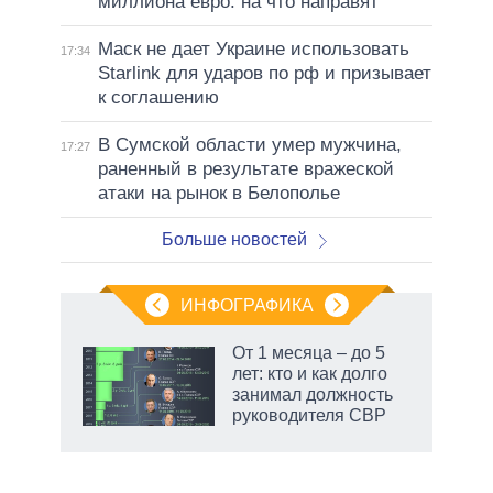
миллиона евро: на что направят
Маск не дает Украине использовать
17:34
Starlink для ударов по рф и призывает
к соглашению
В Сумской области умер мужчина,
17:27
раненный в результате вражеской
атаки на рынок в Белополье
Больше новостей
ИНФОГРАФИКА
От 1 месяца – до 5
лет: кто и как долго
не за
занимал должность
асть
руководителя СВР
елью