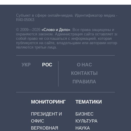
Субъект в сфере онлайн-медиа. Идентификатор медиа –
R40-05063
© 2009—2026
«Слово и Дело»
.
Все права защищены и
охраняются законом. Администрация сайта оставляет за
собой право не соглашаться с информацией, которая
публикуется на сайте, владельцами или авторами которой
являются третьи лица.
УКР
РОС
О НАС
КОНТАКТЫ
ПРАВИЛА
МОНИТОРИНГ
ТЕМАТИКИ
ПРЕЗИДЕНТ И
БИЗНЕС
ОФИС
КУЛЬТУРА
ВЕРХОВНАЯ
НАУКА