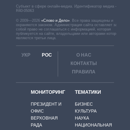
Субъект в сфере онлайн-медиа. Идентификатор медиа –
R40-05063
© 2009—2026
«Слово и Дело»
.
Все права защищены и
охраняются законом. Администрация сайта оставляет за
собой право не соглашаться с информацией, которая
публикуется на сайте, владельцами или авторами которой
являются третьи лица.
УКР
РОС
О НАС
КОНТАКТЫ
ПРАВИЛА
МОНИТОРИНГ
ТЕМАТИКИ
ПРЕЗИДЕНТ И
БИЗНЕС
ОФИС
КУЛЬТУРА
ВЕРХОВНАЯ
НАУКА
РАДА
НАЦИОНАЛЬНАЯ