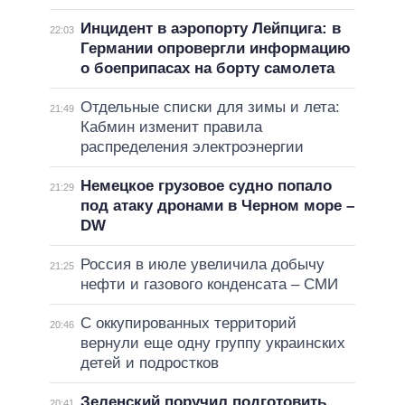
Инцидент в аэропорту Лейпцига: в
22:03
Германии опровергли информацию
о боеприпасах на борту самолета
Отдельные списки для зимы и лета:
21:49
Кабмин изменит правила
распределения электроэнергии
Немецкое грузовое судно попало
21:29
под атаку дронами в Черном море –
DW
Россия в июле увеличила добычу
21:25
нефти и газового конденсата – СМИ
С оккупированных территорий
20:46
вернули еще одну группу украинских
детей и подростков
Зеленский поручил подготовить
20:41