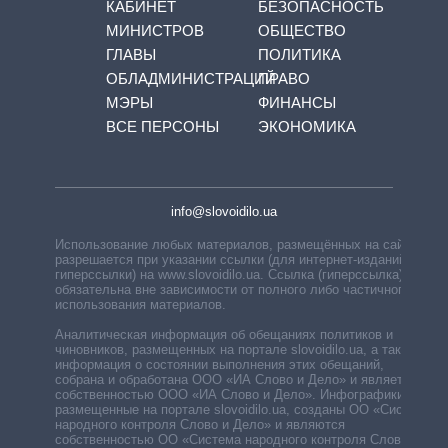
КАБИНЕТ
БЕЗОПАСНОСТЬ
МИНИСТРОВ
ОБЩЕСТВО
ГЛАВЫ
ПОЛИТИКА
ОБЛАДМИНИСТРАЦИЙ
ПРАВО
МЭРЫ
ФИНАНСЫ
ВСЕ ПЕРСОНЫ
ЭКОНОМИКА
info@slovoidilo.ua
Использование любых материалов, размещённых на сайте,
разрешается при указании ссылки (для интернет-изданий —
гиперссылки) на www.slovoidilo.ua. Ссылка (гиперссылка)
обязательна вне зависимости от полного либо частичного
использования материалов.
Аналитическая информация об обещаниях политиков и
чиновников, размещенных на портале slovoidilo.ua, а также
информация о состоянии выполнения этих обещаний,
собрана и обработана ООО «ИА Слово и Дело» и является
собственностью ООО «ИА Слово и Дело». Инфографики,
размещенные на портале slovoidilo.ua, созданы ОО «Система
народного контроля Слово и Дело» и являются
собственностью ОО «Система народного контроля Слово и