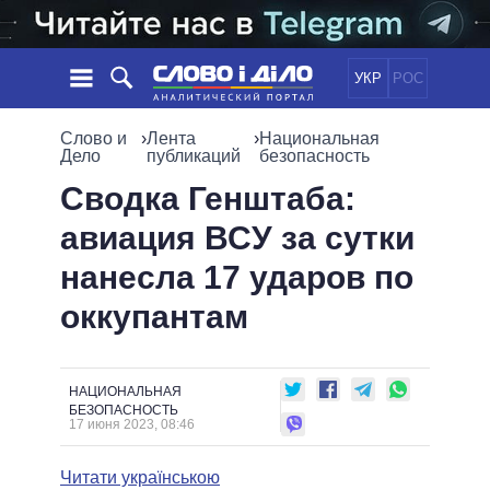
УКР
РОС
НОВОСТИ
Слово и
›
Лента
›
Национальная
Дело
публикаций
безопасность
ОБЕЩАНИЯ
ЛЕНТА
ПОЛИТИКА
Сводка Генштаба:
СОБЫТИЯ
ЭКОНОМИКА
авиация ВСУ за сутки
ПОЛИТИКИ
СТАТЬИ
ОБЩЕСТВО
нанесла 17 ударов по
ИНФОГРАФИКА
МНЕНИЯ
МИР
ВСЕ ПОЛИТИКИ
оккупантам
ОБЗОРЫ
ПРЕЗИДЕНТ И ОФИС
ВИДЕО
ДАЙДЖЕСТЫ
ВЕРХОВНАЯ РАДА
ПОДДЕРЖАТЬ
КАБИНЕТ МИНИСТРОВ
НАЦИОНАЛЬНАЯ
ГЛАВЫ ОБЛАДМИНИСТРАЦИЙ
БЕЗОПАСНОСТЬ
СРАВНЕНИЕ ПОЛИТИКОВ
17 июня 2023, 08:46
МЭРЫ
ВСЕ ПЕРСОНЫ
Читати українською