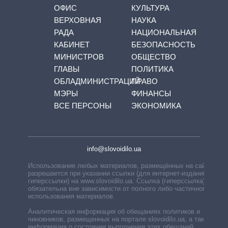
ОФИС
КУЛЬТУРА
ВЕРХОВНАЯ
НАУКА
РАДА
НАЦИОНАЛЬНАЯ
КАБИНЕТ
БЕЗОПАСНОСТЬ
МИНИСТРОВ
ОБЩЕСТВО
ГЛАВЫ
ПОЛИТИКА
ОБЛАДМИНИСТРАЦИЙ
ПРАВО
МЭРЫ
ФИНАНСЫ
ВСЕ ПЕРСОНЫ
ЭКОНОМИКА
info@slovoidilo.ua
Использование любых материалов, размещённых на сайте,
разрешается при указании ссылки (для интернет-изданий —
гиперссылки) на www.slovoidilo.ua. Ссылка (гиперссылка)
обязательна вне зависимости от полного либо частичного
использования материалов.
Аналитическая информация об обещаниях политиков и
чиновников, размещенных на портале slovoidilo.ua, а также
информация о состоянии выполнения этих обещаний,