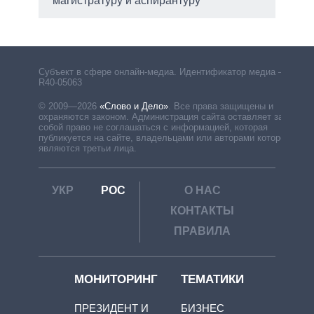
магистратуру и аспирантуру
рф
Субъект в сфере онлайн-медиа. Идентификатор медиа –
R40-05063
© 2009—2026
«Слово и Дело»
.
Все права защищены и
охраняются законом. Администрация сайта оставляет за
собой право не соглашаться с информацией, которая
публикуется на сайте, владельцами или авторами которой
являются третьи лица.
УКР
РОС
О НАС
КОНТАКТЫ
ПРАВИЛА
МОНИТОРИНГ
ТЕМАТИКИ
ПРЕЗИДЕНТ И
БИЗНЕС