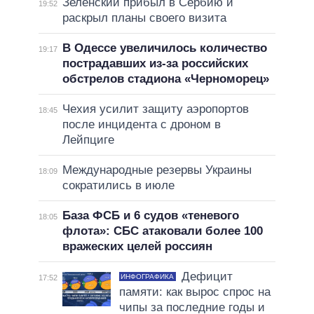
Зеленский прибыл в Сербию и
19:52
раскрыл планы своего визита
В Одессе увеличилось количество
19:17
пострадавших из-за российских
обстрелов стадиона «Черноморец»
Чехия усилит защиту аэропортов
18:45
после инцидента с дроном в
Лейпциге
Международные резервы Украины
18:09
сократились в июле
База ФСБ и 6 судов «теневого
18:05
флота»: СБС атаковали более 100
вражеских целей россиян
Дефицит
ИНФОГРАФИКА
17:52
памяти: как вырос спрос на
чипы за последние годы и