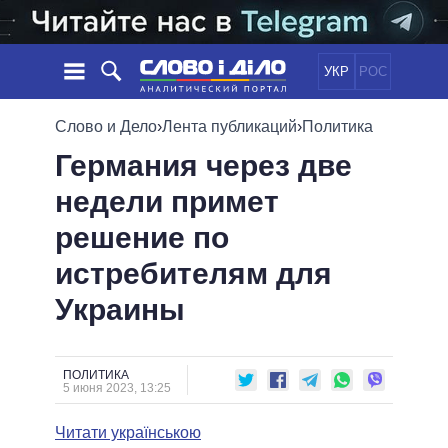
УКР
РОС
НОВОСТИ
Слово и Дело
›
Лента публикаций
›
Политика
Германия через две
ОБЕЩАНИЯ
ЛЕНТА
ПОЛИТИКА
недели примет
СОБЫТИЯ
ЭКОНОМИКА
ПОЛИТИКИ
решение по
СТАТЬИ
ОБЩЕСТВО
ИНФОГРАФИКА
МНЕНИЯ
МИР
ВСЕ ПОЛИТИКИ
истребителям для
ОБЗОРЫ
ПРЕЗИДЕНТ И ОФИС
Украины
ВИДЕО
ДАЙДЖЕСТЫ
ВЕРХОВНАЯ РАДА
ПОДДЕРЖАТЬ
КАБИНЕТ МИНИСТРОВ
ГЛАВЫ ОБЛАДМИНИСТРАЦИЙ
ПОЛИТИКА
СРАВНЕНИЕ ПОЛИТИКОВ
5 июня 2023, 13:25
МЭРЫ
Читати українською
ВСЕ ПЕРСОНЫ