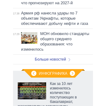
что прогнозируют на 2027-й
Армия рф нанесла удары по 7
17:38
объектам Укрнафты, которые
обеспечивают добычу нефти и газа
МОН обновило стандарты
17:29
общего среднего
образования: что
изменилось
Больше новостей
ИНФОГРАФИКА
 как
Как за 10 лет
чипы
изменилось
ды и
количество
т на
поступающих в
бакалавриат,