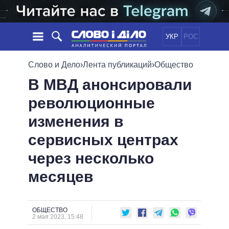
УКР
РОС
НОВОСТИ
Слово и Дело
›
Лента публикаций
›
Общество
В МВД анонсировали
ОБЕЩАНИЯ
ЛЕНТА
ПОЛИТИКА
революционные
СОБЫТИЯ
ЭКОНОМИКА
ПОЛИТИКИ
изменения в
СТАТЬИ
ОБЩЕСТВО
ИНФОГРАФИКА
МНЕНИЯ
МИР
ВСЕ ПОЛИТИКИ
сервисных центрах
ОБЗОРЫ
ПРЕЗИДЕНТ И ОФИС
через несколько
ВИДЕО
ДАЙДЖЕСТЫ
ВЕРХОВНАЯ РАДА
месяцев
ПОДДЕРЖАТЬ
КАБИНЕТ МИНИСТРОВ
ГЛАВЫ ОБЛАДМИНИСТРАЦИЙ
СРАВНЕНИЕ ПОЛИТИКОВ
МЭРЫ
ОБЩЕСТВО
2 мая 2023, 15:48
ВСЕ ПЕРСОНЫ