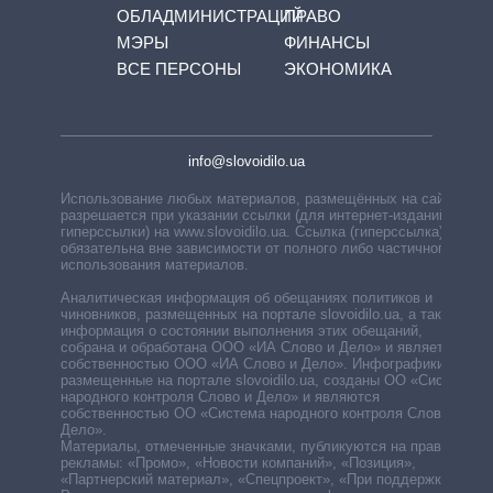
ОБЛАДМИНИСТРАЦИЙ
ПРАВО
МЭРЫ
ФИНАНСЫ
ВСЕ ПЕРСОНЫ
ЭКОНОМИКА
info@slovoidilo.ua
Использование любых материалов, размещённых на сайте,
разрешается при указании ссылки (для интернет-изданий —
гиперссылки) на www.slovoidilo.ua. Ссылка (гиперссылка)
обязательна вне зависимости от полного либо частичного
использования материалов.
Аналитическая информация об обещаниях политиков и
чиновников, размещенных на портале slovoidilo.ua, а также
информация о состоянии выполнения этих обещаний,
собрана и обработана ООО «ИА Слово и Дело» и является
собственностью ООО «ИА Слово и Дело». Инфографики,
размещенные на портале slovoidilo.ua, созданы ОО «Система
народного контроля Слово и Дело» и являются
собственностью ОО «Система народного контроля Слово и
Дело».
Материалы, отмеченные значками, публикуются на правах
рекламы: «Промо», «Новости компаний», «Позиция»,
«Партнерский материал», «Спецпроект», «При поддержке».