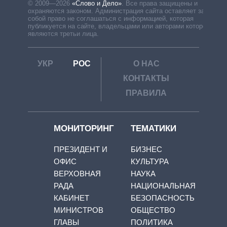
© 2009—2026
«Слово и Дело»
.
Все права защищены и
охраняются законом. Администрация сайта оставляет за
собой право не соглашаться с информацией, которая
публикуется на сайте, владельцами или авторами которой
являются третьи лица.
УКР
РОС
О НАС
КОНТАКТЫ
ПРАВИЛА
МОНИТОРИНГ
ТЕМАТИКИ
ПРЕЗИДЕНТ И
БИЗНЕС
ОФИС
КУЛЬТУРА
ВЕРХОВНАЯ
НАУКА
РАДА
НАЦИОНАЛЬНАЯ
КАБИНЕТ
БЕЗОПАСНОСТЬ
МИНИСТРОВ
ОБЩЕСТВО
ГЛАВЫ
ПОЛИТИКА