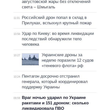
августовской жары без отключений
света – Шмыгаль
Российский дрон попал в склад в
11:01
Прилуках, вспыхнул крупный пожар
Удар по Киеву: во время ликвидации
10:56
последствий обнаружили тело
человека
Украинские дроны за
10:27
неделю поразили 12 судов
«теневого флота» рф
Пентагон досрочно отстранил
10:24
генерала, который координировал
поддержку Украины
Враг ночью ударил по Украине
09:59
ракетами и 151 дроном: сколько
ликвидировала ПВО