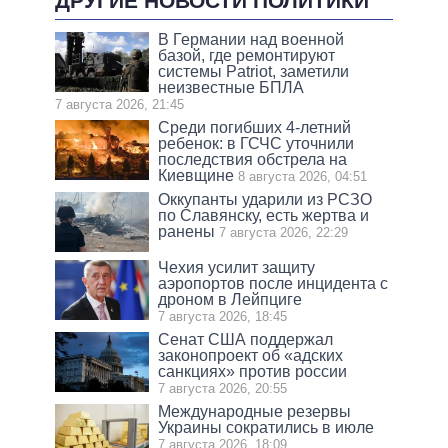
ДРУГИЕ НОВОСТИ ПОЛИТИКИ
В Германии над военной
базой, где ремонтируют
системы Patriot, заметили
неизвестные БПЛА
7 августа 2026, 21:45
Среди погибших 4-летний
ребенок: в ГСЧС уточнили
последствия обстрела на
Киевщине
8 августа 2026, 04:51
Оккупанты ударили из РСЗО
по Славянску, есть жертва и
ранены
7 августа 2026, 22:29
Чехия усилит защиту
аэропортов после инцидента с
дроном в Лейпциге
7 августа 2026, 18:45
Сенат США поддержал
законопроект об «адских
санкциях» против россии
7 августа 2026, 20:55
Международные резервы
Украины сократились в июле
7 августа 2026, 18:09