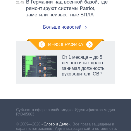
В Германии над военной базой, где
21:45
ремонтируют системы Patriot,
заметили неизвестные БПЛА
Больше новостей
ИНФОГРАФИКА
еля
От 1 месяца – до 5
лет: кто и как долго
занимал должность
руководителя СВР
Субъект в сфере онлайн-медиа. Идентификатор медиа –
R40-05063
© 2009—2026
«Слово и Дело»
.
Все права защищены и
охраняются законом. Администрация сайта оставляет за