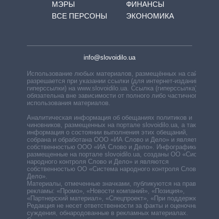
МЭРЫ
ФИНАНСЫ
ВСЕ ПЕРСОНЫ
ЭКОНОМИКА
info@slovoidilo.ua
Использование любых материалов, размещённых на сайте,
разрешается при указании ссылки (для интернет-изданий —
гиперссылки) на www.slovoidilo.ua. Ссылка (гиперссылка)
обязательна вне зависимости от полного либо частичного
использования материалов.
Аналитическая информация об обещаниях политиков и
чиновников, размещенных на портале slovoidilo.ua, а также
информация о состоянии выполнения этих обещаний,
собрана и обработана ООО «ИА Слово и Дело» и является
собственностью ООО «ИА Слово и Дело». Инфографики,
размещенные на портале slovoidilo.ua, созданы ОО «Система
народного контроля Слово и Дело» и являются
собственностью ОО «Система народного контроля Слово и
Дело».
Материалы, отмеченные значками, публикуются на правах
рекламы: «Промо», «Новости компаний», «Позиция»,
«Партнерский материал», «Спецпроект», «При поддержке».
Редакция не несет ответственности за факты и оценочные
суждения, обнародованные в рекламных материалах.