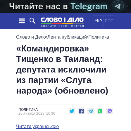
УКР
РОС
НОВОСТИ
Слово и Дело
›
Лента публикаций
›
Политика
«Командировка»
ОБЕЩАНИЯ
ЛЕНТА
ПОЛИТИКА
Тищенко в Таиланд:
СОБЫТИЯ
ЭКОНОМИКА
ПОЛИТИКИ
депутата исключили
СТАТЬИ
ОБЩЕСТВО
ИНФОГРАФИКА
МНЕНИЯ
МИР
ВСЕ ПОЛИТИКИ
из партии «Слуга
ОБЗОРЫ
ПРЕЗИДЕНТ И ОФИС
народа» (обновлено)
ВИДЕО
ДАЙДЖЕСТЫ
ВЕРХОВНАЯ РАДА
ПОДДЕРЖАТЬ
КАБИНЕТ МИНИСТРОВ
ГЛАВЫ ОБЛАДМИНИСТРАЦИЙ
ПОЛИТИКА
СРАВНЕНИЕ ПОЛИТИКОВ
26 января 2023, 16:30
МЭРЫ
Читати українською
ВСЕ ПЕРСОНЫ