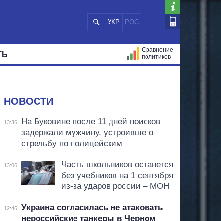
УКР
РОС
Сравнение
ТЬ
политиков
СТРАЦИЙ
МЭРЫ
ВСЕ ПЕРСОНЫ
НОВОСТИ
На Буковине после 11 дней поисков
13:36
задержали мужчину, устроившего
стрельбу по полицейским
Часть школьников останется
13:06
без учебников на 1 сентября
из-за ударов россии – МОН
Украина согласилась не атаковать
12:46
нероссийские танкеры в Черном