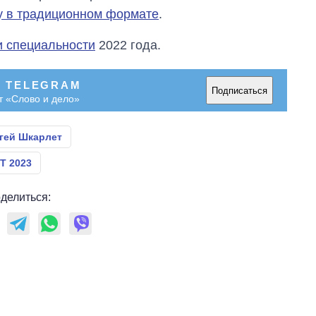
у в традиционном формате
.
и специальности
2022 года.
В TELEGRAM
Подписаться
т «Слово и дело»
гей Шкарлет
Т 2023
делиться: