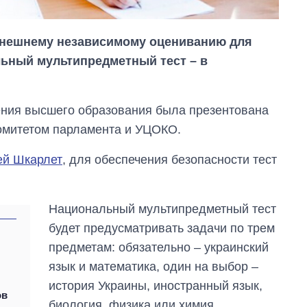
 внешнему независимому оцениванию для
ьный мультипредметный тест – в
ения высшего образования была презентована
омитетом парламента и УЦОКО.
ей Шкарлет
, для обеспечения безопасности тест
Как изменился
Национальный мультипредметный тест
бюджет
будет предусматривать задачи по трем
Министерства
обороны за 13 лет
предметам: обязательно – украинский
войны с россией
язык и математика, один на выбор –
история Украины, иностранный язык,
ов
биология, физика или химия.