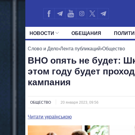
НОВОСТИ
ОБЕЩАНИЯ
ПОЛИТИ
ВСЕ ПОЛИТИКИ
ПРЕЗИДЕНТ И ОФ
Слово и Дело
›
Лента публикаций
›
Общество
ВНО опять не будет: Шк
этом году будет прохо
кампания
ОБЩЕСТВО
20 января 2023, 09:56
Читати українською