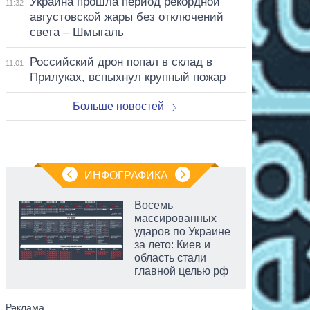
Украина прошла период рекордной
11:32
августовской жары без отключений
света – Шмыгаль
Российский дрон попал в склад в
11:01
Прилуках, вспыхнул крупный пожар
Больше новостей
ИНФОГРАФИКА
Восемь
массированных
ударов по Украине
за лето: Киев и
область стали
главной целью рф
аспирант