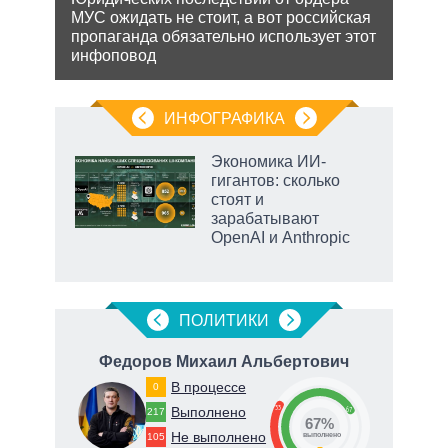
МУС ожидать не стоит, а вот российская
ения
Може
пропаганда обязательно использует этот
анне
инфоповод
ляет
може
попы
ИНФОГРАФИКА
Экономика ИИ-
гигантов: сколько
стоят и
ет
зарабатывают
OpenAI и Anthropic
ПОЛИТИКИ
ч
Федоров Михаил Альбертович
В процессе
0
33
Выполнено
67
217
67%
Не выполнено
78
105
о
выполнено