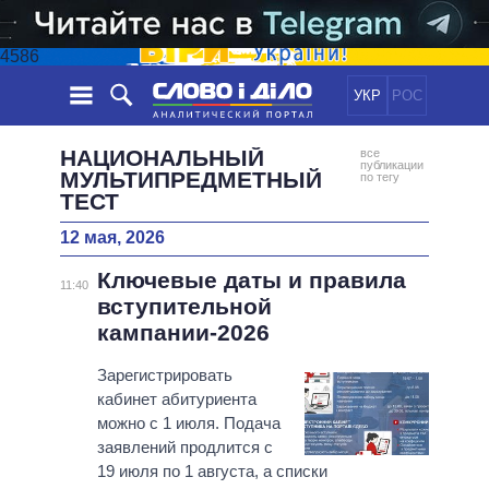
4586
УКР
РОС
НОВОСТИ
НАЦИОНАЛЬНЫЙ
все
публикации
МУЛЬТИПРЕДМЕТНЫЙ
по тегу
ТЕСТ
ОБЕЩАНИЯ
ЛЕНТА
ПОЛИТИКА
СОБЫТИЯ
ЭКОНОМИКА
12 мая, 2026
ПОЛИТИКИ
СТАТЬИ
ОБЩЕСТВО
Ключевые даты и правила
11:40
ИНФОГРАФИКА
МНЕНИЯ
МИР
ВСЕ ПОЛИТИКИ
вступительной
кампании-2026
ОБЗОРЫ
ПРЕЗИДЕНТ И ОФИС
ВИДЕО
ДАЙДЖЕСТЫ
ВЕРХОВНАЯ РАДА
Зарегистрировать
ПОДДЕРЖАТЬ
КАБИНЕТ МИНИСТРОВ
кабинет абитуриента
можно с 1 июля. Подача
ГЛАВЫ ОБЛАДМИНИСТРАЦИЙ
СРАВНЕНИЕ ПОЛИТИКОВ
заявлений продлится с
МЭРЫ
19 июля по 1 августа, а списки