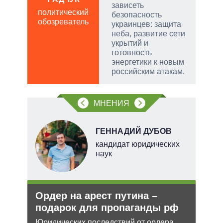
Д
зависеть
ПО
политический
безопасность
обозреватель
в
украинцев: защита
обо
неба, развитие сети
укрытий и
готовность
энергетики к новым
российским атакам.
МНЕНИЯ
О
ГЕННАДИЙ ДУБОВ
перт
кандидат юридических
наук
Ордер на арест путина –
Анн
подарок для пропаганды рф
не 
НА
Юридических последствий от ордера