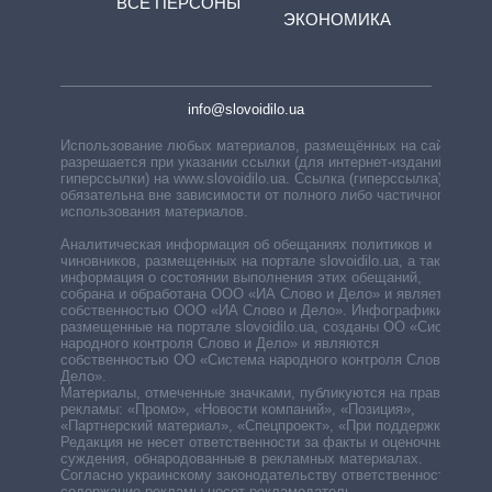
ВСЕ ПЕРСОНЫ
ЭКОНОМИКА
info@slovoidilo.ua
Использование любых материалов, размещённых на сайте,
разрешается при указании ссылки (для интернет-изданий —
гиперссылки) на www.slovoidilo.ua. Ссылка (гиперссылка)
обязательна вне зависимости от полного либо частичного
использования материалов.
Аналитическая информация об обещаниях политиков и
чиновников, размещенных на портале slovoidilo.ua, а также
информация о состоянии выполнения этих обещаний,
собрана и обработана ООО «ИА Слово и Дело» и является
собственностью ООО «ИА Слово и Дело». Инфографики,
размещенные на портале slovoidilo.ua, созданы ОО «Система
народного контроля Слово и Дело» и являются
собственностью ОО «Система народного контроля Слово и
Дело».
Материалы, отмеченные значками, публикуются на правах
рекламы: «Промо», «Новости компаний», «Позиция»,
«Партнерский материал», «Спецпроект», «При поддержке».
Редакция не несет ответственности за факты и оценочные
суждения, обнародованные в рекламных материалах.
Согласно украинскому законодательству ответственность за
содержание рекламы несет рекламодатель.