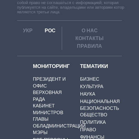
собой право не соглашаться с информацией, которая
публикуется на сайте, владельцами или авторами которой
являются третьи лица.
УКР
РОС
О НАС
КОНТАКТЫ
ПРАВИЛА
МОНИТОРИНГ
ТЕМАТИКИ
ПРЕЗИДЕНТ И
БИЗНЕС
ОФИС
КУЛЬТУРА
ВЕРХОВНАЯ
НАУКА
РАДА
НАЦИОНАЛЬНАЯ
КАБИНЕТ
БЕЗОПАСНОСТЬ
МИНИСТРОВ
ОБЩЕСТВО
ГЛАВЫ
ПОЛИТИКА
ОБЛАДМИНИСТРАЦИЙ
ПРАВО
МЭРЫ
ФИНАНСЫ