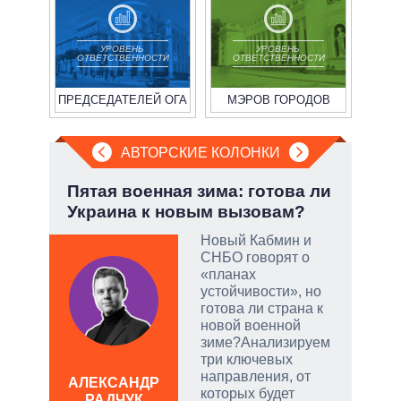
УРОВЕНЬ
УРОВЕНЬ
ОТВЕТСТВЕННОСТИ
ОТВЕТСТВЕННОСТИ
ПРЕДСЕДАТЕЛЕЙ ОГА
МЭРОВ ГОРОДОВ
АВТОРСКИЕ КОЛОНКИ
:
Пятая военная зима: готова ли
При
Украина к новым вызовам?
пер
опе
Новый Кабмин и
СНБО говорят о
тый
«планах
устойчивости», но
готова ли страна к
чатые
новой военной
ем
зиме?Анализируем
три ключевых
направления, от
а
АЛЕКСАНДР
которых будет
РАДЧУК