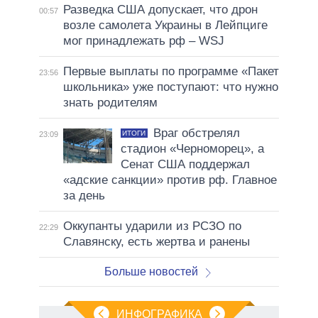
Разведка США допускает, что дрон
00:57
возле самолета Украины в Лейпциге
мог принадлежать рф – WSJ
Первые выплаты по программе «Пакет
23:56
школьника» уже поступают: что нужно
знать родителям
Враг обстрелял
ИТОГИ
23:09
стадион «Черноморец», а
Сенат США поддержал
«адские санкции» против рф. Главное
за день
Оккупанты ударили из РСЗО по
22:29
Славянску, есть жертва и ранены
Больше новостей
ИНФОГРАФИКА