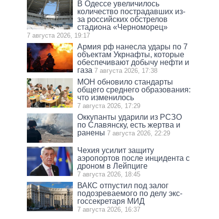
В Одессе увеличилось
количество пострадавших из-
за российских обстрелов
стадиона «Черноморец»
7 августа 2026, 19:17
Армия рф нанесла удары по 7
объектам Укрнафты, которые
обеспечивают добычу нефти и
газа
7 августа 2026, 17:38
МОН обновило стандарты
общего среднего образования:
что изменилось
7 августа 2026, 17:29
Оккупанты ударили из РСЗО
по Славянску, есть жертва и
ранены
7 августа 2026, 22:29
Чехия усилит защиту
аэропортов после инцидента с
дроном в Лейпциге
7 августа 2026, 18:45
ВАКС отпустил под залог
подозреваемого по делу экс-
госсекретаря МИД
7 августа 2026, 16:37