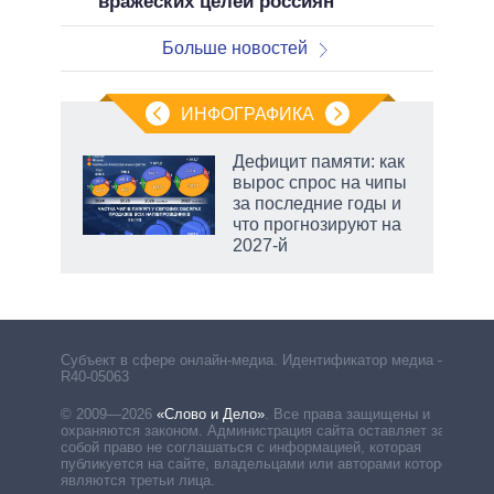
вражеских целей россиян
Больше новостей
ИНФОГРАФИКА
Дефицит памяти: как
вырос спрос на чипы
за последние годы и
что прогнозируют на
2027-й
рф
Субъект в сфере онлайн-медиа. Идентификатор медиа –
R40-05063
© 2009—2026
«Слово и Дело»
.
Все права защищены и
охраняются законом. Администрация сайта оставляет за
собой право не соглашаться с информацией, которая
публикуется на сайте, владельцами или авторами которой
являются третьи лица.