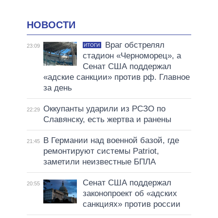
НОВОСТИ
Враг обстрелял
ИТОГИ
23:09
стадион «Черноморец», а
Сенат США поддержал
«адские санкции» против рф. Главное
за день
Оккупанты ударили из РСЗО по
22:29
Славянску, есть жертва и ранены
В Германии над военной базой, где
21:45
ремонтируют системы Patriot,
заметили неизвестные БПЛА
Сенат США поддержал
20:55
законопроект об «адских
санкциях» против россии