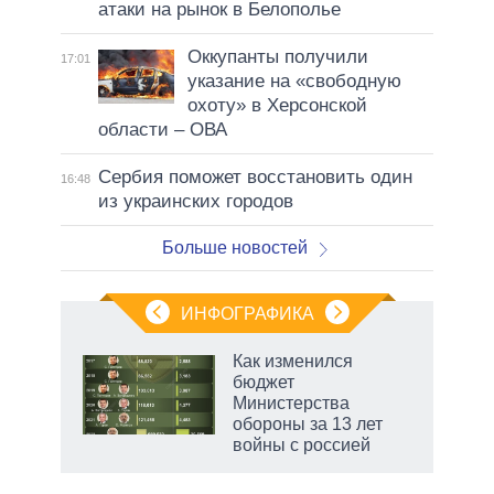
атаки на рынок в Белополье
Оккупанты получили
17:01
указание на «свободную
охоту» в Херсонской
области – ОВА
Сербия поможет восстановить один
16:48
из украинских городов
Больше новостей
ИНФОГРАФИКА
 5
Как изменился
го
бюджет
сть
Министерства
ВР
обороны за 13 лет
войны с россией
маги