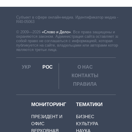
Субъект в сфере онлайн-медиа. Идентификатор медиа –
R40-05063
© 2009—2026
«Слово и Дело»
.
Все права защищены и
охраняются законом. Администрация сайта оставляет за
собой право не соглашаться с информацией, которая
публикуется на сайте, владельцами или авторами которой
являются третьи лица.
УКР
РОС
О НАС
КОНТАКТЫ
ПРАВИЛА
МОНИТОРИНГ
ТЕМАТИКИ
ПРЕЗИДЕНТ И
БИЗНЕС
ОФИС
КУЛЬТУРА
ВЕРХОВНАЯ
НАУКА