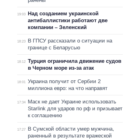
ранены
Над созданием украинской
19:03
антибаллистики работают две
компании – Зеленский
В ГПСУ рассказали о ситуации на
18:23
границе с Беларусью
Турция ограничила движение судов
18:12
в Черном море из-за атак
Украина получит от Сербии 2
18:01
миллиона евро: на что направят
Маск не дает Украине использовать
17:34
Starlink для ударов по рф и призывает
к соглашению
В Сумской области умер мужчина,
17:27
раненный в результате вражеской