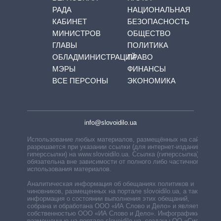
РАДА
НАЦИОНАЛЬНАЯ
КАБИНЕТ
БЕЗОПАСНОСТЬ
МИНИСТРОВ
ОБЩЕСТВО
ГЛАВЫ
ПОЛИТИКА
ОБЛАДМИНИСТРАЦИЙ
ПРАВО
МЭРЫ
ФИНАНСЫ
ВСЕ ПЕРСОНЫ
ЭКОНОМИКА
info@slovoidilo.ua
Использование любых материалов, размещённых на сайте,
разрешается при указании ссылки (для интернет-изданий —
гиперссылки) на www.slovoidilo.ua. Ссылка (гиперссылка)
обязательна вне зависимости от полного либо частичного
использования материалов.
Аналитическая информация об обещаниях политиков и
чиновников, размещенных на портале slovoidilo.ua, а также
информация о состоянии выполнения этих обещаний,
собрана и обработана ООО «ИА Слово и Дело» и является
собственностью ООО «ИА Слово и Дело». Инфографики,
размещенные на портале slovoidilo.ua, созданы ОО «Система