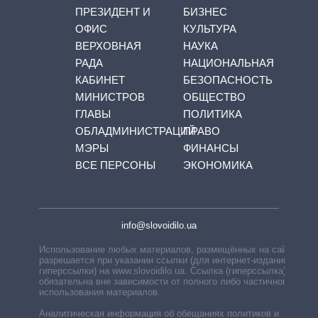
ПРЕЗИДЕНТ И
БИЗНЕС
ОФИС
КУЛЬТУРА
ВЕРХОВНАЯ
НАУКА
РАДА
НАЦИОНАЛЬНАЯ
КАБИНЕТ
БЕЗОПАСНОСТЬ
МИНИСТРОВ
ОБЩЕСТВО
ГЛАВЫ
ПОЛИТИКА
ОБЛАДМИНИСТРАЦИЙ
ПРАВО
МЭРЫ
ФИНАНСЫ
ВСЕ ПЕРСОНЫ
ЭКОНОМИКА
info@slovoidilo.ua
Использование любых материалов, размещённых на сайте,
разрешается при указании ссылки (для интернет-изданий —
гиперссылки) на www.slovoidilo.ua. Ссылка (гиперссылка)
обязательна вне зависимости от полного либо частичного
использования материалов.
Аналитическая информация об обещаниях политиков и