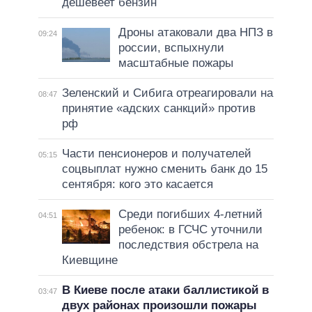
дешевеет бензин
Дроны атаковали два НПЗ в
09:24
россии, вспыхнули
масштабные пожары
Зеленский и Сибига отреагировали на
08:47
принятие «адских санкций» против
рф
Части пенсионеров и получателей
05:15
соцвыплат нужно сменить банк до 15
сентября: кого это касается
Среди погибших 4-летний
04:51
ребенок: в ГСЧС уточнили
последствия обстрела на
Киевщине
В Киеве после атаки баллистикой в
03:47
двух районах произошли пожары