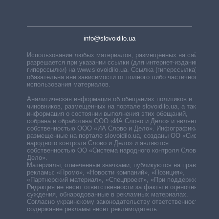
info@slovoidilo.ua
Использование любых материалов, размещённых на сайте,
разрешается при указании ссылки (для интернет-изданий —
гиперссылки) на www.slovoidilo.ua. Ссылка (гиперссылка)
обязательна вне зависимости от полного либо частичного
использования материалов.
Аналитическая информация об обещаниях политиков и
чиновников, размещенных на портале slovoidilo.ua, а также
информация о состоянии выполнения этих обещаний,
собрана и обработана ООО «ИА Слово и Дело» и является
собственностью ООО «ИА Слово и Дело». Инфографики,
размещенные на портале slovoidilo.ua, созданы ОО «Система
народного контроля Слово и Дело» и являются
собственностью ОО «Система народного контроля Слово и
Дело».
Материалы, отмеченные значками, публикуются на правах
рекламы: «Промо», «Новости компаний», «Позиция»,
«Партнерский материал», «Спецпроект», «При поддержке».
Редакция не несет ответственности за факты и оценочные
суждения, обнародованные в рекламных материалах.
Согласно украинскому законодательству ответственность за
содержание рекламы несет рекламодатель.