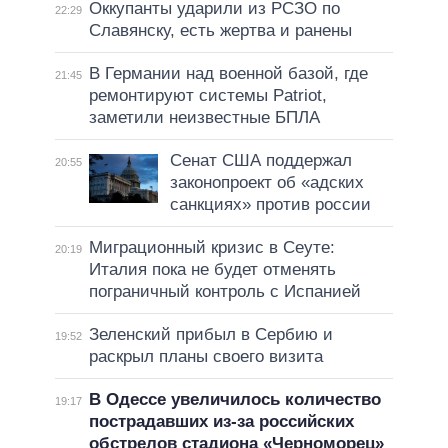
Оккупанты ударили из РСЗО по
22:29
Славянску, есть жертва и ранены
В Германии над военной базой, где
21:45
ремонтируют системы Patriot,
заметили неизвестные БПЛА
Сенат США поддержал
20:55
законопроект об «адских
санкциях» против россии
Миграционный кризис в Сеуте:
20:19
Италия пока не будет отменять
пограничный контроль с Испанией
Зеленский прибыл в Сербию и
19:52
раскрыл планы своего визита
В Одессе увеличилось количество
19:17
пострадавших из-за российских
обстрелов стадиона «Черноморец»