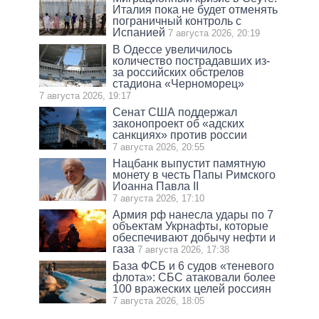
Италия пока не будет отменять
пограничный контроль с
Испанией
7 августа 2026, 20:19
В Одессе увеличилось
количество пострадавших из-
за российских обстрелов
стадиона «Черноморец»
7 августа 2026, 19:17
Сенат США поддержал
законопроект об «адских
санкциях» против россии
7 августа 2026, 20:55
Нацбанк выпустит памятную
монету в честь Папы Римского
Иоанна Павла II
7 августа 2026, 17:10
Армия рф нанесла удары по 7
объектам Укрнафты, которые
обеспечивают добычу нефти и
газа
7 августа 2026, 17:38
База ФСБ и 6 судов «теневого
флота»: СБС атаковали более
100 вражеских целей россиян
7 августа 2026, 18:05