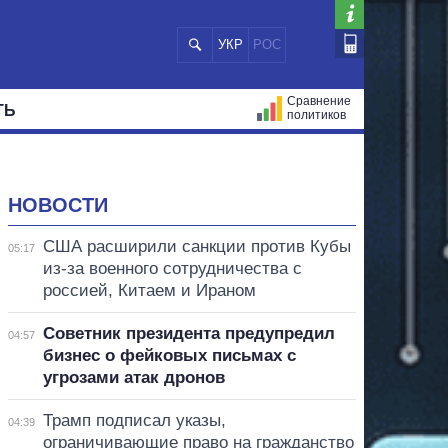
УКР
РОС
Сравнение
ТЬ
политиков
СТРАЦИЙ
МЭРЫ
ВСЕ ПЕРСОНЫ
НОВОСТИ
США расширили санкции против Кубы
05:17
из-за военного сотрудничества с
россией, Китаем и Ираном
Советник президента предупредил
04:57
бизнес о фейковых письмах с
угрозами атак дронов
Трамп подписал указы,
04:39
ограничивающие право на гражданство