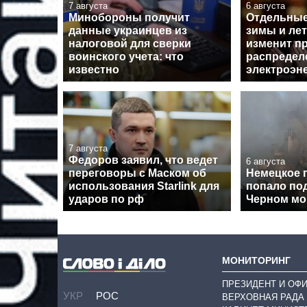
7 августа
6 августа
Минобороны получит
Отдельные
данные украинцев из
зимы и лет
налоговой для сверки
изменит п
воинского учета: что
распредел
известно
электроэн
7 августа
Федоров заявил, что ведет
6 августа
переговоры с Маском об
Немецкое 
использования Starlink для
попало под
ударов по рф
Черном мо
МОНИТОРИНГ
ПРЕЗИДЕНТ И ОФ
УКР
РОС
ВЕРХОВНАЯ РАДА