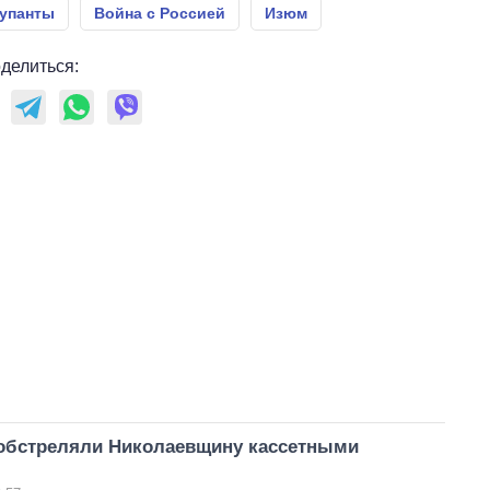
главной целью рф
упанты
Война с Россией
Изюм
делиться:
обстреляли Николаевщину кассетными