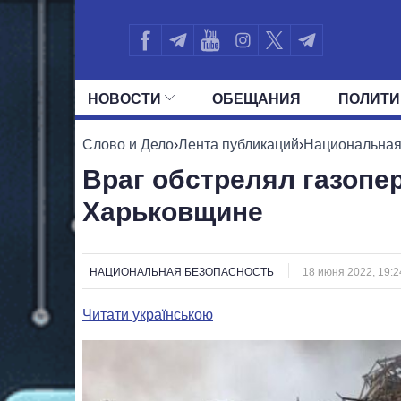
НОВОСТИ
ОБЕЩАНИЯ
ПОЛИТИ
ВСЕ ПОЛИТИКИ
ПРЕЗИДЕНТ И ОФ
Слово и Дело
›
Лента публикаций
›
Национальная
Враг обстрелял газоп
Харьковщине
НАЦИОНАЛЬНАЯ БЕЗОПАСНОСТЬ
18 июня 2022, 19:2
Читати українською