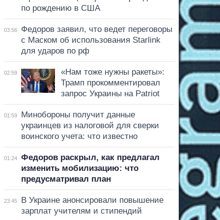
по рождению в США
Федоров заявил, что ведет переговоры
03:56
с Маском об использования Starlink
для ударов по рф
«Нам тоже нужны ракеты»:
02:59
Трамп прокомментировал
запрос Украины на Patriot
Минобороны получит данные
01:59
украинцев из налоговой для сверки
воинского учета: что известно
Федоров раскрыл, как предлагал
01:24
изменить мобилизацию: что
предусматривал план
В Украине анонсировали повышение
23:45
зарплат учителям и стипендий