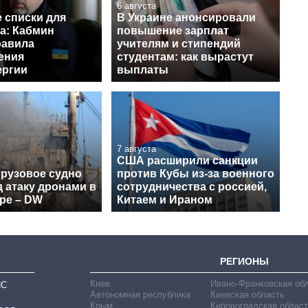
6 августа
 списки для
В Украине анонсировали
а: Кабмин
повышение зарплат
равила
учителям и стипендий
ения
студентам: как вырастут
ергии
выплаты
7 августа
США расширили санкции
грузовое судно
против Кубы из-за военного
 атаку дронами в
сотрудничества с россией,
ре – DW
Китаем и Ираном
РЕГИОНЫ
Киев
Ивано-Франковская об
ИС
Автономная республика
Киевская область
Крым
Кировоградская област