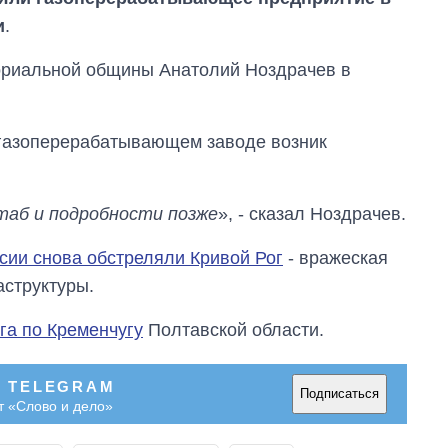
и
.
ориальной общины Анатолий Ноздрачев в
а газоперерабатывающем заводе возник
таб и подробности позже
», - сказал Ноздрачев.
сии снова обстреляли Кривой Рог
- вражеская
аструктуры.
га по Кременчугу
Полтавской области.
Восемь
массированных
В TELEGRAM
Подписаться
ударов по Украине
т «Слово и дело»
за лето: Киев и
область стали