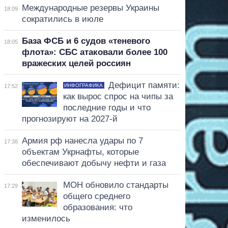
Международные резервы Украины
18:09
сократились в июле
База ФСБ и 6 судов «теневого
18:05
флота»: СБС атаковали более 100
вражеских целей россиян
Дефицит памяти:
ИНФОГРАФИКА
17:52
как вырос спрос на чипы за
последние годы и что
прогнозируют на 2027-й
Армия рф нанесла удары по 7
17:38
объектам Укрнафты, которые
обеспечивают добычу нефти и газа
МОН обновило стандарты
17:29
общего среднего
образования: что
изменилось