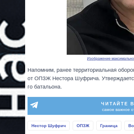
Изображение максимальног
Напомним, ранее территориальная оборо
от ОПЗЖ Нестора Шуфрича. Утверждается
го батальона.
ЧИТАЙТЕ 
самое важное о
Нестор Шуфрич
ОПЗЖ
Граница
Во