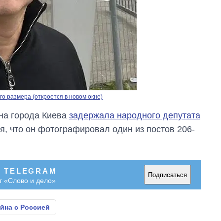
о размера (откроется в новом окне)
на города Киева
задержала народного депутата
, что он фотографировал один из постов 206-
В TELEGRAM
Подписаться
т «Слово и дело»
йна с Россией