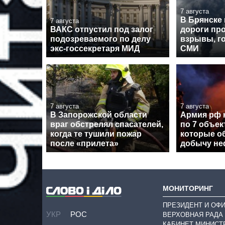
7 августа
В Брянске
7 августа
ВАКС отпустил под залог
дороги пр
подозреваемого по делу
взрывы, го
экс-госсекретаря МИД
СМИ
7 августа
7 августа
В Запорожской области
Армия рф 
враг обстрелял спасателей,
по 7 объе
когда те тушили пожар
которые о
после «прилета»
добычу неф
МОНИТОРИНГ
ПРЕЗИДЕНТ И ОФ
УКР
РОС
ВЕРХОВНАЯ РАДА
КАБИНЕТ МИНИСТ