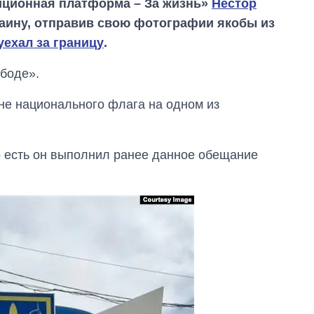
иционная платформа – За жизнь»
Нестор
аину, отправив свою фотографии якобы из
уехал за границу
.
боде».
е национального флага на одном из
то есть он выполнил ранее данное обещание
Как за 10 лет
изменилось
количество
поступающих в
бакалавриат,
магистратуру и
аспирантуру