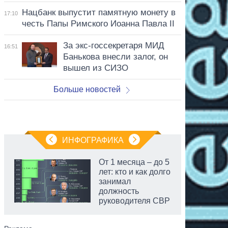
Нацбанк выпустит памятную монету в
17:10
честь Папы Римского Иоанна Павла II
За экс-госсекретаря МИД
16:51
Банькова внесли залог, он
вышел из СИЗО
Больше новостей
ИНФОГРАФИКА
От 1 месяца – до 5
лет: кто и как долго
занимал
должность
руководителя СВР