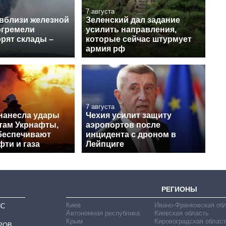
7 августа
 вблизи железной
Зеленский дал задание
огремели
усилить направления,
рят склады –
которые сейчас штурмует
армия рф
7 августа
нанесла удары
Чехия усилит защиту
ктам Укрнафты,
аэропортов после
беспечивают
инцидента с дроном в
ти и газа
Лейпциге
РЕГИОНЫ
Киев
Ивано-Франковская об
ИС
Автономная республика
Киевская область
Крым
Кировоградская област
РОВ