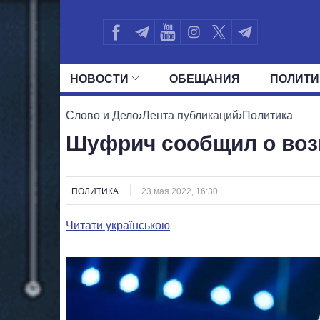
НОВОСТИ
ОБЕЩАНИЯ
ПОЛИТИ
ВСЕ ПОЛИТИКИ
ПРЕЗИДЕНТ И ОФ
Слово и Дело
›
Лента публикаций
›
Политика
Шуфрич сообщил о воз
ПОЛИТИКА
23 мая 2022, 16:30
Читати українською