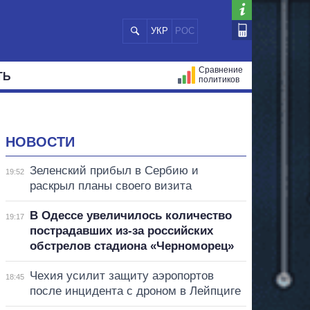
УКР
РОС
Сравнение
ТЬ
политиков
СТРАЦИЙ
МЭРЫ
ВСЕ ПЕРСОНЫ
НОВОСТИ
Зеленский прибыл в Сербию и
19:52
раскрыл планы своего визита
В Одессе увеличилось количество
19:17
пострадавших из-за российских
обстрелов стадиона «Черноморец»
Чехия усилит защиту аэропортов
18:45
после инцидента с дроном в Лейпциге