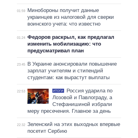
Минобороны получит данные
01:59
украинцев из налоговой для сверки
воинского учета: что известно
Федоров раскрыл, как предлагал
01:24
изменить мобилизацию: что
предусматривал план
В Украине анонсировали повышение
23:45
зарплат учителям и стипендий
студентам: как вырастут выплаты
Россия ударила по
ИТОГИ
22:53
Лозовой и Павлограду, а
Стефанишиной избрали
меру пресечения. Главное за день
Зеленский на этих выходных впервые
22:32
посетит Сербию