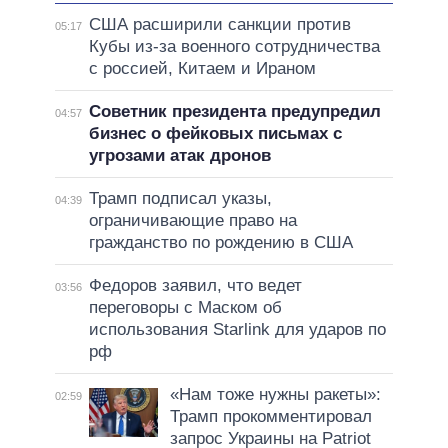
США расширили санкции против
05:17
Кубы из-за военного сотрудничества
с россией, Китаем и Ираном
Советник президента предупредил
04:57
бизнес о фейковых письмах с
угрозами атак дронов
Трамп подписал указы,
04:39
ограничивающие право на
гражданство по рождению в США
Федоров заявил, что ведет
03:56
переговоры с Маском об
использования Starlink для ударов по
рф
«Нам тоже нужны ракеты»:
02:59
Трамп прокомментировал
запрос Украины на Patriot