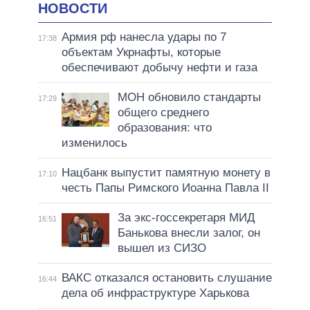
НОВОСТИ
Армия рф нанесла удары по 7
17:38
объектам Укрнафты, которые
обеспечивают добычу нефти и газа
МОН обновило стандарты
17:29
общего среднего
образования: что
изменилось
Нацбанк выпустит памятную монету в
17:10
честь Папы Римского Иоанна Павла II
За экс-госсекретаря МИД
16:51
Банькова внесли залог, он
вышел из СИЗО
ВАКС отказался остановить слушание
16:44
дела об инфраструктуре Харькова