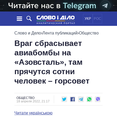
УКР
РОС
НОВОСТИ
Слово и Дело
›
Лента публикаций
›
Общество
Враг сбрасывает
ОБЕЩАНИЯ
ЛЕНТА
ПОЛИТИКА
авиабомбы на
СОБЫТИЯ
ЭКОНОМИКА
ПОЛИТИКИ
«Азовсталь», там
СТАТЬИ
ОБЩЕСТВО
ИНФОГРАФИКА
МНЕНИЯ
МИР
ВСЕ ПОЛИТИКИ
прячутся сотни
ОБЗОРЫ
ПРЕЗИДЕНТ И ОФИС
человек – горсовет
ВИДЕО
ДАЙДЖЕСТЫ
ВЕРХОВНАЯ РАДА
ПОДДЕРЖАТЬ
КАБИНЕТ МИНИСТРОВ
ГЛАВЫ ОБЛАДМИНИСТРАЦИЙ
ОБЩЕСТВО
СРАВНЕНИЕ ПОЛИТИКОВ
18 апреля 2022, 21:17
МЭРЫ
Читати українською
ВСЕ ПЕРСОНЫ