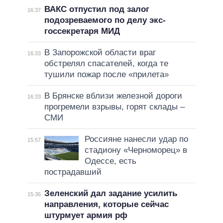
ВАКС отпустил под залог
16:37
подозреваемого по делу экс-
госсекретаря МИД
В Запорожской области враг
16:33
обстрелял спасателей, когда те
тушили пожар после «прилета»
В Брянске вблизи железной дороги
16:33
прогремели взрывы, горят склады –
СМИ
Россияне нанесли удар по
15:57
стадиону «Черноморец» в
Одессе, есть
пострадавший
Зеленский дал задание усилить
15:36
направления, которые сейчас
штурмует армия рф