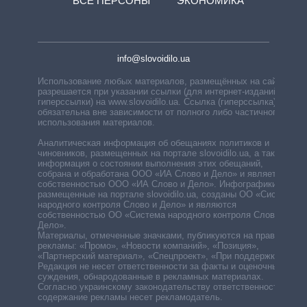
ВСЕ ПЕРСОНЫ
ЭКОНОМИКА
info@slovoidilo.ua
Использование любых материалов, размещённых на сайте,
разрешается при указании ссылки (для интернет-изданий —
гиперссылки) на www.slovoidilo.ua. Ссылка (гиперссылка)
обязательна вне зависимости от полного либо частичного
использования материалов.
Аналитическая информация об обещаниях политиков и
чиновников, размещенных на портале slovoidilo.ua, а также
информация о состоянии выполнения этих обещаний,
собрана и обработана ООО «ИА Слово и Дело» и является
собственностью ООО «ИА Слово и Дело». Инфографики,
размещенные на портале slovoidilo.ua, созданы ОО «Система
народного контроля Слово и Дело» и являются
собственностью ОО «Система народного контроля Слово и
Дело».
Материалы, отмеченные значками, публикуются на правах
рекламы: «Промо», «Новости компаний», «Позиция»,
«Партнерский материал», «Спецпроект», «При поддержке».
Редакция не несет ответственности за факты и оценочные
суждения, обнародованные в рекламных материалах.
Согласно украинскому законодательству ответственность за
содержание рекламы несет рекламодатель.