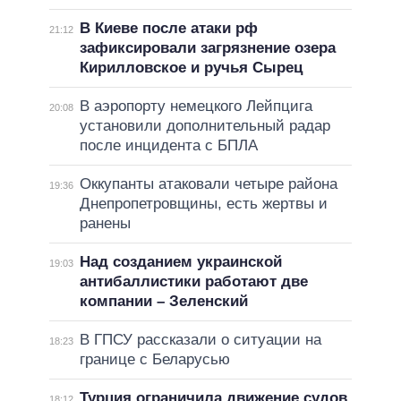
В Киеве после атаки рф
21:12
зафиксировали загрязнение озера
Кирилловское и ручья Сырец
В аэропорту немецкого Лейпцига
20:08
установили дополнительный радар
после инцидента с БПЛА
Оккупанты атаковали четыре района
19:36
Днепропетровщины, есть жертвы и
ранены
Над созданием украинской
19:03
антибаллистики работают две
компании – Зеленский
В ГПСУ рассказали о ситуации на
18:23
границе с Беларусью
Турция ограничила движение судов
18:12