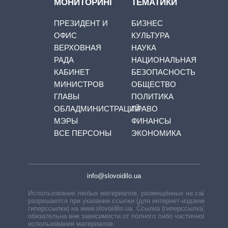
МОНИТОРИНГ
ТЕМАТИКИ
ПРЕЗИДЕНТ И
БИЗНЕС
ОФИС
КУЛЬТУРА
ВЕРХОВНАЯ
НАУКА
РАДА
НАЦИОНАЛЬНАЯ
КАБИНЕТ
БЕЗОПАСНОСТЬ
МИНИСТРОВ
ОБЩЕСТВО
ГЛАВЫ
ПОЛИТИКА
ОБЛАДМИНИСТРАЦИЙ
ПРАВО
МЭРЫ
ФИНАНСЫ
ВСЕ ПЕРСОНЫ
ЭКОНОМИКА
info@slovoidilo.ua
Использование любых материалов, размещённых на сайте,
разрешается при указании ссылки (для интернет-изданий —
гиперссылки) на www.slovoidilo.ua. Ссылка (гиперссылка)
обязательна вне зависимости от полного либо частичного
использования материалов.