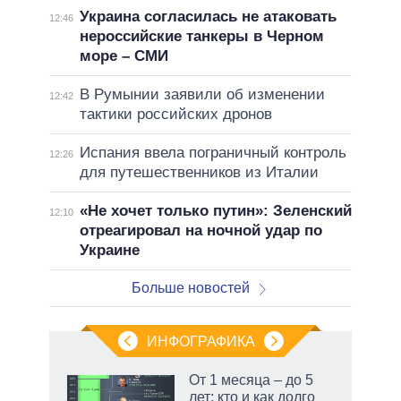
Украина согласилась не атаковать
12:46
нероссийские танкеры в Черном
море – СМИ
В Румынии заявили об изменении
12:42
тактики российских дронов
Испания ввела пограничный контроль
12:26
для путешественников из Италии
«Не хочет только путин»: Зеленский
12:10
отреагировал на ночной удар по
Украине
Больше новостей
ИНФОГРАФИКА
еля
От 1 месяца – до 5
лет: кто и как долго