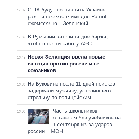
США будут поставлять Украине
14:39
ракеты-перехватчики для Patriot
ежемесячно – Зеленский
В Румынии затопили две баржи,
14:02
чтобы спасти работу АЭС
Новая Зеландия ввела новые
13:49
санкции против россии и ее
союзников
На Буковине после 11 дней поисков
13:36
задержали мужчину, устроившего
стрельбу по полицейским
Часть школьников
13:06
останется без учебников на
1 сентября из-за ударов
россии – МОН