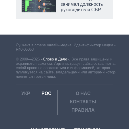
занимал должность
руководителя СВР
Субъект в сфере онлайн-медиа. Идентификатор медиа –
R40-05063
© 2009—2026
«Слово и Дело»
.
Все права защищены и
охраняются законом. Администрация сайта оставляет за
собой право не соглашаться с информацией, которая
публикуется на сайте, владельцами или авторами которой
являются третьи лица.
УКР
РОС
О НАС
КОНТАКТЫ
ПРАВИЛА