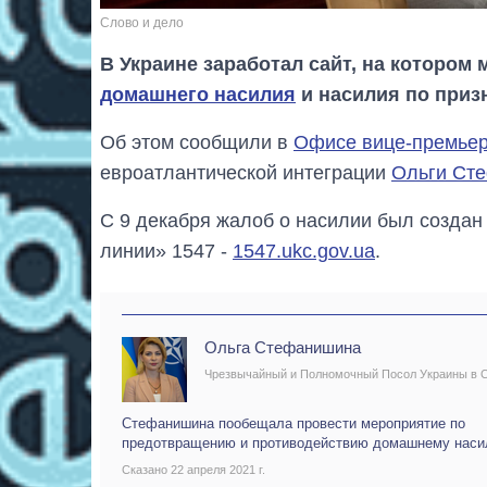
Слово и дело
В Украине заработал сайт, на котором
домашнего насилия
и насилия по призн
Об этом сообщили в
Офисе вице-премье
евроатлантической интеграции
Ольги Ст
С 9 декабря жалоб о насилии был создан
линии» 1547 -
1547.ukc.gov.ua
.
Ольга Стефанишина
Чрезвычайный и Полномочный Посол Украины в
Стефанишина пообещала провести мероприятие по
предотвращению и противодействию домашнему нас
Сказано 22 апреля 2021 г.