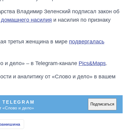
дарства Владимир Зеленский подписал закон об
 домашнего насилия
и насилия по признаку
дая третья женщина в мире
подвергалась
о и дело» – в Telegram-канале
Pics&Maps
.
сти и аналитику от «Слово и дело» в вашем
В TELEGRAM
Подписаться
т «Слово и дело»
фанишина