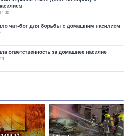
насилием
14:30
ило чат-бот для борьбы с домашним насилием
7
ла ответственность за домашнее насилие
19
арила по
9 августа