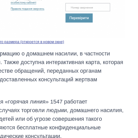
о размера (откроется в новом окне)
рмацию о домашнем насилии, в частности
 Также доступна интерактивная карта, которая
естве обращений, переданных органам
едоставленных консультаций жертвам
ая «горячая линия» 1547 работает
 случаях торговли людьми, домашнего насилия,
детей или об угрозе совершения такого
ляются бесплатные конфиденциальные
дические консультации.