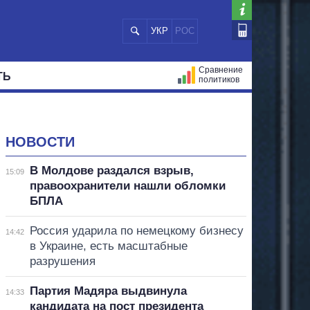
УКР
РОС
Сравнение
ТЬ
политиков
СТРАЦИЙ
МЭРЫ
ВСЕ ПЕРСОНЫ
НОВОСТИ
В Молдове раздался взрыв,
15:09
правоохранители нашли обломки
БПЛА
Россия ударила по немецкому бизнесу
14:42
в Украине, есть масштабные
разрушения
Партия Мадяра выдвинула
14:33
кандидата на пост президента