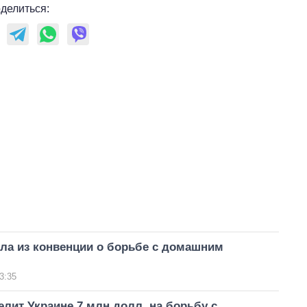
делиться:
ла из конвенции о борьбе с домашним
3:35
лит Украине 7 млн долл. на борьбу с