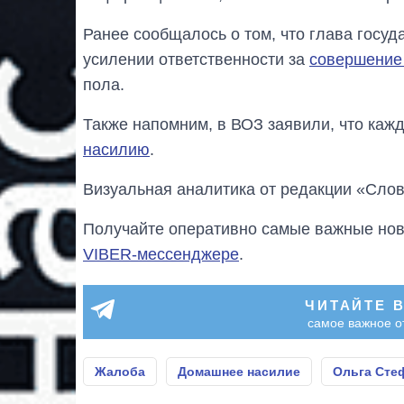
Ранее сообщалось о том, что глава госу
усилении ответственности за
совершение
пола.
Также напомним, в ВОЗ заявили, что каж
насилию
.
Визуальная аналитика от редакции «Слов
Получайте оперативно самые важные ново
VIBER-мессенджере
.
ЧИТАЙТЕ 
самое важное о
Жалоба
Домашнее насилие
Ольга Сте