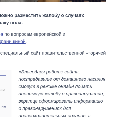
 можно разместить жалобу о случаях
аку пола.
ра
по вопросам европейской и
ефанишиной
.
 специальный сайт правительственной «горячей
Восемь
массированных
«
Благодаря работе сайта,
ударов по Украине
за лето: Киев и
пострадавшие от домашнего насилия
область стали
смогут в режиме онлайн подать
главной целью рф
 США
анонимную жалобу о правонарушении,
вкратце сформировать информацию
илию
о правонарушениях для
правоохранительных органов, а