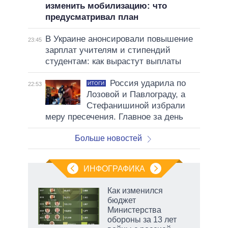
изменить мобилизацию: что
предусматривал план
В Украине анонсировали повышение
23:45
зарплат учителям и стипендий
студентам: как вырастут выплаты
Россия ударила по
ИТОГИ
22:53
Лозовой и Павлограду, а
Стефанишиной избрали
меру пресечения. Главное за день
Больше новостей
ИНФОГРАФИКА
Как изменился
бюджет
не за
Министерства
асть
обороны за 13 лет