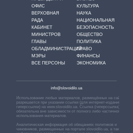
ОФИС
КУЛЬТУРА
ВЕРХОВНАЯ
НАУКА
РАДА
НАЦИОНАЛЬНАЯ
КАБИНЕТ
БЕЗОПАСНОСТЬ
МИНИСТРОВ
ОБЩЕСТВО
ГЛАВЫ
ПОЛИТИКА
ОБЛАДМИНИСТРАЦИЙ
ПРАВО
МЭРЫ
ФИНАНСЫ
ВСЕ ПЕРСОНЫ
ЭКОНОМИКА
info@slovoidilo.ua
Использование любых материалов, размещённых на сайте,
разрешается при указании ссылки (для интернет-изданий —
гиперссылки) на www.slovoidilo.ua. Ссылка (гиперссылка)
обязательна вне зависимости от полного либо частичного
использования материалов.
Аналитическая информация об обещаниях политиков и
чиновников, размещенных на портале slovoidilo.ua, а также