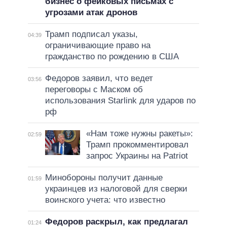
бизнес о фейковых письмах с
угрозами атак дронов
Трамп подписал указы,
04:39
ограничивающие право на
гражданство по рождению в США
Федоров заявил, что ведет
03:56
переговоры с Маском об
использования Starlink для ударов по
рф
«Нам тоже нужны ракеты»:
02:59
Трамп прокомментировал
запрос Украины на Patriot
Минобороны получит данные
01:59
украинцев из налоговой для сверки
воинского учета: что известно
Федоров раскрыл, как предлагал
01:24