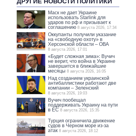
ДРУГИЕ НОВОСТИ ПОЛИТИКИ
Маск не дает Украине
использовать Starlink для
ударов по рф и призывает к
соглашению
8 августа 2026, 17:34
Оккупанты получили указание
на «свободную охоту» в
Херсонской области – ОВА
8 августа 2026, 17:01
«Будет сложная зима»: Вучич
не верит, что война в Украине
завершится в ближайшие
месяцы
8 августа 2026, 16:05
Над созданием украинской
антибаллистики работают две
компании – Зеленский
8 августа 2026, 19:03
Вучич пообещал
поддерживать Украину на пути
в ЕС
8 августа 2026, 15:35
Турция ограничила движение
судов в Черном море из-за
атак
8 августа 2026, 18:12