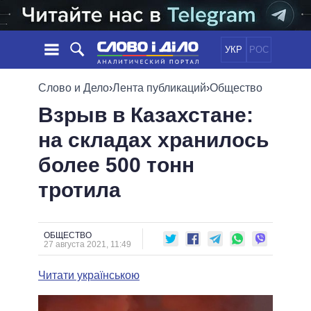
УКР
РОС
НОВОСТИ
Слово и Дело
›
Лента публикаций
›
Общество
Взрыв в Казахстане:
ОБЕЩАНИЯ
ЛЕНТА
ПОЛИТИКА
на складах хранилось
СОБЫТИЯ
ЭКОНОМИКА
ПОЛИТИКИ
более 500 тонн
СТАТЬИ
ОБЩЕСТВО
ИНФОГРАФИКА
МНЕНИЯ
МИР
ВСЕ ПОЛИТИКИ
тротила
ОБЗОРЫ
ПРЕЗИДЕНТ И ОФИС
ВИДЕО
ДАЙДЖЕСТЫ
ВЕРХОВНАЯ РАДА
ОБЩЕСТВО
ПОДДЕРЖАТЬ
КАБИНЕТ МИНИСТРОВ
27 августа 2021, 11:49
ГЛАВЫ ОБЛАДМИНИСТРАЦИЙ
СРАВНЕНИЕ ПОЛИТИКОВ
Читати українською
МЭРЫ
ВСЕ ПЕРСОНЫ